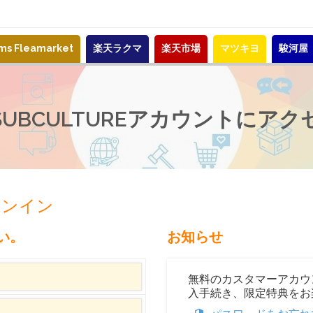
ems Fleamarket
楽天ラクマ
楽天市場
マツキヨ
駿河屋
-SUBCULTUREアカウントにアク
サインイン
い。
お知らせ
無料のカスタマーアカウ
入手続き、限定特典をお