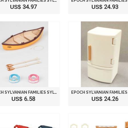
EPOCH SYLVANIAN FAMILIES SYLVANIAN FAMILY WASHING MACHINE KA-624
US$ 34.97
US$ 24.93
EPOCH SYLVANIAN FAMILIES SYLVANIAN FAMILY DOLL "CANOEING SET KO-54"
US$ 6.58
US$ 24.26