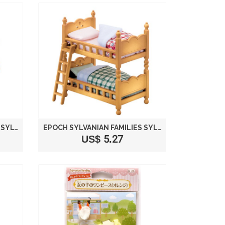
EPOCH SYLVANIAN FAMILIES SYLVANIAN FAMILY DOLL "WASHING ACCESSORY SET KA-610"
EPOCH SYLVANIAN FAMILIES SYLVANIAN BABY AND CHILD ROOM SET DOUBLE-DECK BED KA-302 25650-8
US$ 5.27