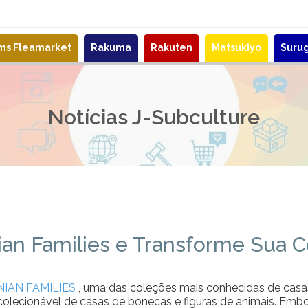
ems Fleamarket
Rakuma
Rakuten
Matsukiyo
Suru
Notícias J-Subculture
an Families e Transforme Sua C
NIAN FAMILIES
, uma das coleções mais conhecidas de casa
colecionável de casas de bonecas e figuras de animais. Emb