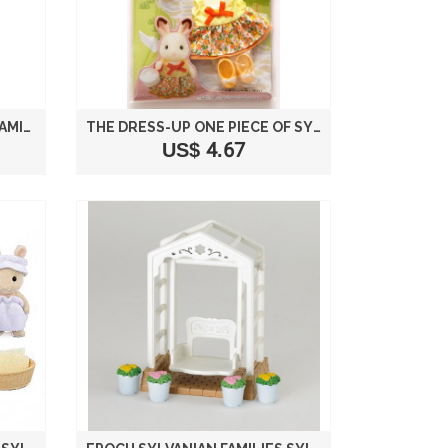
THE DRESS-UP SYLVANIAN FAMILIES DRESS GIRL EXAMPLE (BLUE) D-16 (JAPAN IMPORT)
THE DRESS-UP ONE PIECE OF SYLVANIAN FAMILIES FLY GIRL (ORANGE) D-25 (JAPAN IMPORT)
US$ 4.67