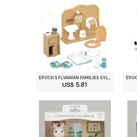
EPOCH SYLVANIAN FAMILIES SYLVANIAN FAMILY DOLL "BATHROOM SET KA-606"
US$ 5.81