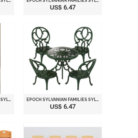
EPOCH SYLVANIAN FAMILIES SYLVANIAN FAMILY HOUSE KEEPING BATH TUB SET KA-605
EPOCH SYLVANIAN FAMILIES SYLVANIAN FAMILY DOLL "SWING SET IN A GARDEN KA-622"
US$ 6.47
EPOCH SYLVANIAN FAMILIES SYLVANIAN FAMILY DOLL "REFRIGERATOR SET KA-415"
EPOCH SYLVANIAN FAMILIES SYLVANIAN FAMILY DOLL "GARDEN TABLE AND CHAIRS SET KA-621 "
US$ 6.47