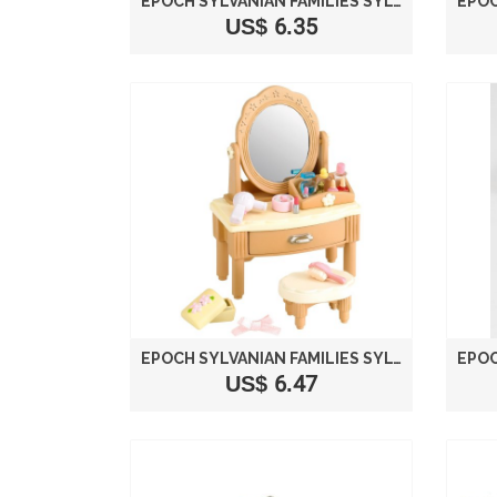
EPOCH SYLVANIAN FAMILIES SYLVANIAN FAMILY DOLL "KITCHEN CABINET & MICROWAVE SET KA-413"
US$ 6.35
EPOCH SYLVANIAN FAMILIES SYLVANIAN FAMILY DOLL "DRESSER SET KA-312"
US$ 6.47