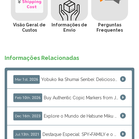
Visão Geral de
Informações de
Perguntas
Custos
Envio
Frequentes
Informações Relacionadas
Yobuko Ika Shumai Senbei: Deliciosos Biscoitos de Arroz de Lula Premium de Saga Disponíveis na J-Subculture
Mar 1st, 2026
Buy Authentic Copic Markers from Japan – Worldwide Shipping
Feb 10th, 2026
Explore o Mundo de Hatsune Miku com J-Subculture
Dec 16th, 2023
Destaque Especial: SPY×FAMILY e o Encanto de Anya
Jul 13th, 2021