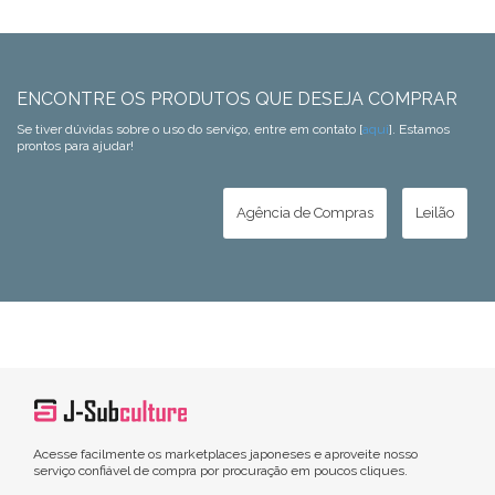
ENCONTRE OS PRODUTOS QUE DESEJA COMPRAR
Se tiver dúvidas sobre o uso do serviço, entre em contato [
aqui
]. Estamos
prontos para ajudar!
Agência de Compras
Leilão
Acesse facilmente os marketplaces japoneses e aproveite nosso
serviço confiável de compra por procuração em poucos cliques.