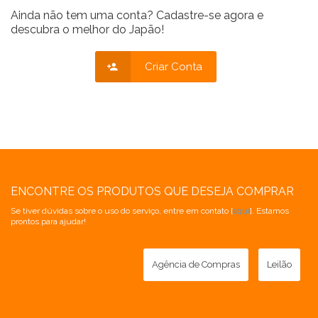
Ainda não tem uma conta? Cadastre-se agora e
descubra o melhor do Japão!
Criar Conta
ENCONTRE OS PRODUTOS QUE DESEJA COMPRAR
Se tiver dúvidas sobre o uso do serviço, entre em contato [
aqui
]. Estamos
prontos para ajudar!
Agência de Compras
Leilão