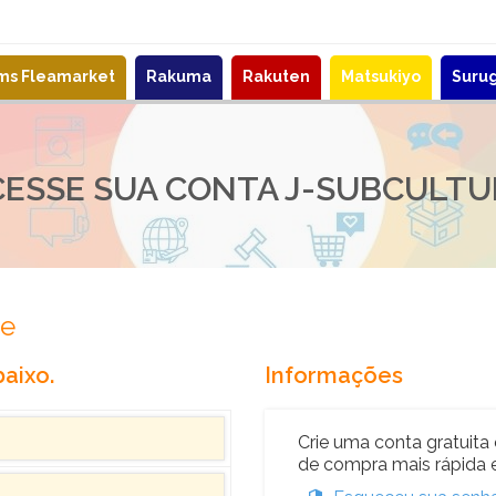
ems Fleamarket
Rakuma
Rakuten
Matsukiyo
Suru
CESSE SUA CONTA J-SUBCULTU
re
aixo.
Informações
Crie uma conta gratuita 
de compra mais rápida e