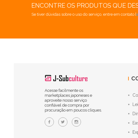
ENCONTRE OS PRODUTOS QUE DE
Se tiver dúvidas sobre o uso do serviço, entre em contato [
C
Acesse facilmente os
Co
marketplaces japoneses e
aproveite nosso serviço
Le
confiável de compra por
procuração em poucos cliques.
Di
Ea
Ex