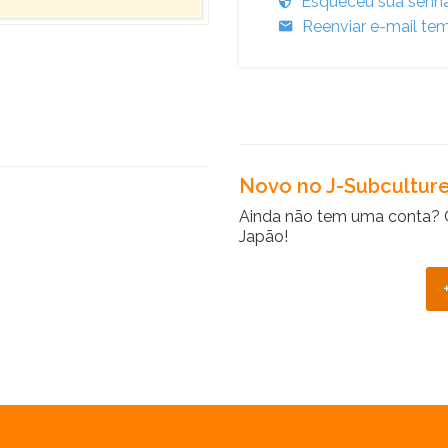
Esqueceu sua senh
Reenviar e-mail tem
Novo no J-Subcultur
Ainda não tem uma conta? 
Japão!