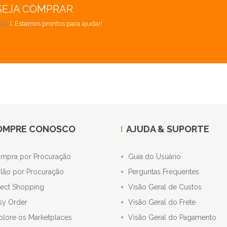
SEJA COMPRAR
aqui
]. Estamos prontos para ajudar!
OMPRE CONOSCO
AJUDA & SUPORTE
mpra por Procuração
Guia do Usuário
ilão por Procuração
Perguntas Frequentes
rect Shopping
Visão Geral de Custos
sy Order
Visão Geral do Frete
plore os Marketplaces
Visão Geral do Pagamento