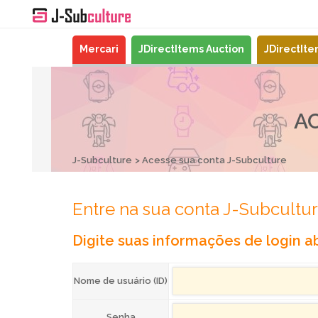
Mercari
JDirectItems Auction
JDirectIt
A
J-Subculture
Acesse sua conta J-Subculture
Entre na sua conta J-Subcultu
Digite suas informações de login ab
Nome de usuário (ID)
Senha