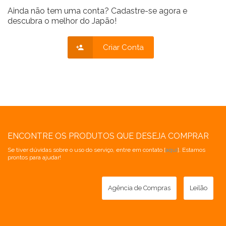
Ainda não tem uma conta? Cadastre-se agora e
descubra o melhor do Japão!
Criar Conta
ENCONTRE OS PRODUTOS QUE DESEJA COMPRAR
Se tiver dúvidas sobre o uso do serviço, entre em contato [
aqui
]. Estamos
prontos para ajudar!
Agência de Compras
Leilão