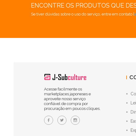
ENCONTRE OS PRODUTOS QUE DE
Se tiver dúvidas sobre o uso do serviço, entre em contato [
C
Acesse facilmente os
Co
marketplaces japoneses e
aproveite nosso serviço
Le
confiável de compra por
procuração em poucos cliques.
Di
Ea
Ex