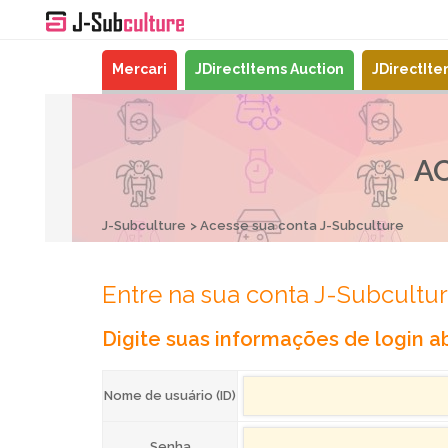
Mercari
JDirectItems Auction
JDirectIt
A
J-Subculture
Acesse sua conta J-Subculture
Entre na sua conta J-Subcultu
Digite suas informações de login ab
Nome de usuário (ID)
Senha