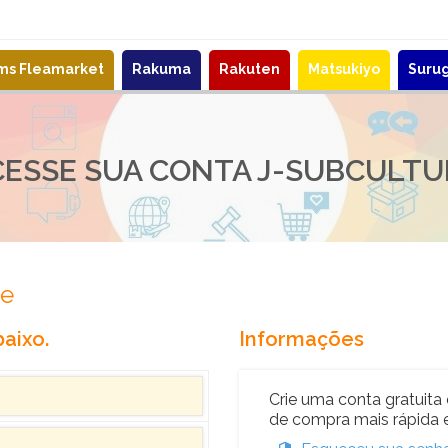
ems Fleamarket
Rakuma
Rakuten
Matsukiyo
Suru
CESSE SUA CONTA J-SUBCULTU
re
aixo.
Informações
Crie uma conta gratuita 
de compra mais rápida e