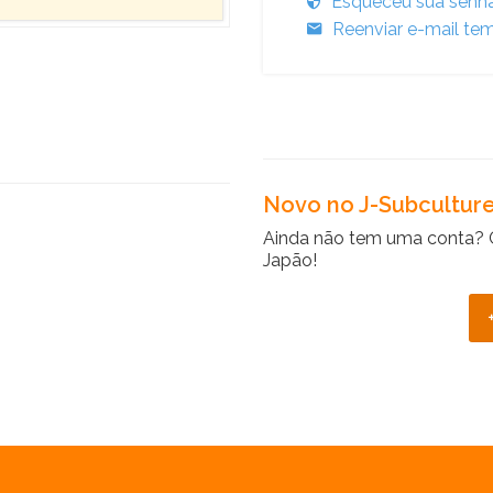
Esqueceu sua senh
Reenviar e-mail tem
Novo no J-Subcultur
Ainda não tem uma conta? 
Japão!