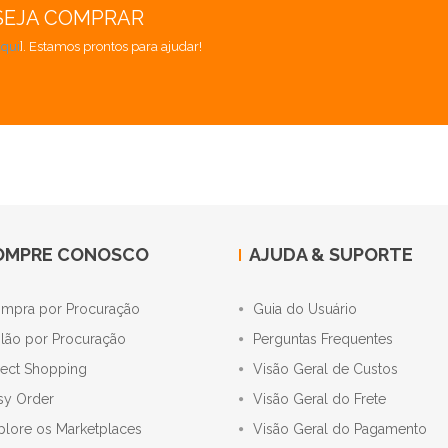
SEJA COMPRAR
aqui
]. Estamos prontos para ajudar!
OMPRE CONOSCO
AJUDA & SUPORTE
mpra por Procuração
Guia do Usuário
ilão por Procuração
Perguntas Frequentes
rect Shopping
Visão Geral de Custos
sy Order
Visão Geral do Frete
plore os Marketplaces
Visão Geral do Pagamento