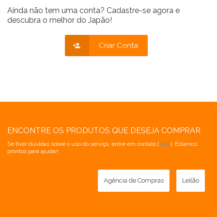
Ainda não tem uma conta? Cadastre-se agora e
descubra o melhor do Japão!
Criar Conta
ENCONTRE OS PRODUTOS QUE DESEJA COMPRAR
Se tiver dúvidas sobre o uso do serviço, entre em contato [
aqui
]. Estamos
prontos para ajudar!
Agência de Compras
Leilão