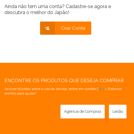
Ainda não tem uma conta? Cadastre-se agora e
descubra o melhor do Japão!
Criar Conta
ENCONTRE OS PRODUTOS QUE DESEJA COMPRAR
Se tiver dúvidas sobre o uso do serviço, entre em contato [
aqui
]. Estamos
prontos para ajudar!
Agência de Compras
Leilão