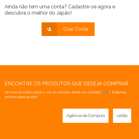
Ainda não tem uma conta? Cadastre-se agora e
descubra o melhor do Japão!
Criar Conta
ENCONTRE OS PRODUTOS QUE DESEJA COMPRAR
Se tiver dúvidas sobre o uso do serviço, entre em contato [
aqui
]. Estamos
prontos para ajudar!
Agência de Compras
Leilão