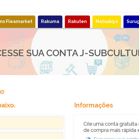
ems Fleamarket
Rakuma
Rakuten
Matsukiyo
Suru
CESSE SUA CONTA J-SUBCULTU
re
aixo.
Informações
Crie uma conta gratuita 
de compra mais rápida e