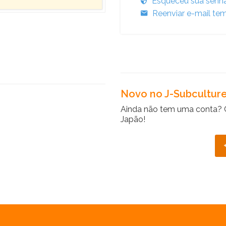
Esqueceu sua senh
Reenviar e-mail tem
Novo no J-Subcultur
Ainda não tem uma conta? 
Japão!