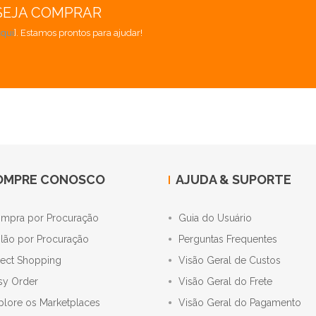
SEJA COMPRAR
aqui
]. Estamos prontos para ajudar!
OMPRE CONOSCO
AJUDA & SUPORTE
mpra por Procuração
Guia do Usuário
ilão por Procuração
Perguntas Frequentes
rect Shopping
Visão Geral de Custos
sy Order
Visão Geral do Frete
plore os Marketplaces
Visão Geral do Pagamento