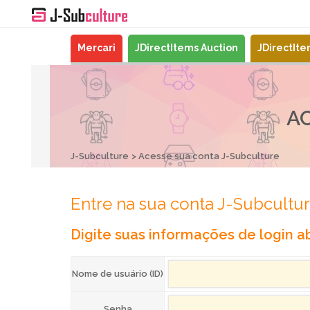
Mercari
JDirectItems Auction
JDirectIt
A
J-Subculture
Acesse sua conta J-Subculture
Entre na sua conta J-Subcultu
Digite suas informações de login ab
Nome de usuário (ID)
Senha