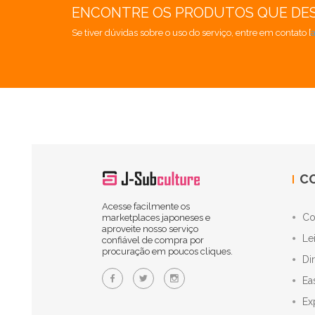
ENCONTRE OS PRODUTOS QUE DE
Se tiver dúvidas sobre o uso do serviço, entre em contato [
C
Acesse facilmente os
Co
marketplaces japoneses e
aproveite nosso serviço
Le
confiável de compra por
procuração em poucos cliques.
Di
Ea
Ex