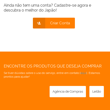
Ainda não tem uma conta? Cadastre-se agora e
descubra o melhor do Japão!
Criar Conta
ENCONTRE OS PRODUTOS QUE DESEJA COMPRAR
Se tiver dúvidas sobre o uso do serviço, entre em contato [
aqui
]. Estamos
prontos para ajudar!
Agência de Compras
Leilão