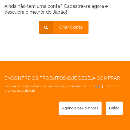
Ainda não tem uma conta? Cadastre-se agora e
descubra o melhor do Japão!
Criar Conta
ENCONTRE OS PRODUTOS QUE DESEJA COMPRAR
Se tiver dúvidas sobre o uso do serviço, entre em contato [
aqui
]. Estamos
prontos para ajudar!
Agência de Compras
Leilão