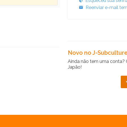
Esqueceu sua senh
Reenviar e-mail tem
Novo no J-Subcultur
Ainda não tem uma conta? 
Japão!