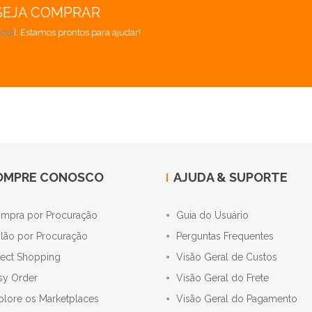
SEJA COMPRAR
aqui
]. Estamos prontos para ajudar!
OMPRE CONOSCO
AJUDA & SUPORTE
mpra por Procuração
Guia do Usuário
ilão por Procuração
Perguntas Frequentes
rect Shopping
Visão Geral de Custos
sy Order
Visão Geral do Frete
plore os Marketplaces
Visão Geral do Pagamento