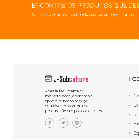
ENCONTRE OS PRODUTOS QUE DE
Se tiver dúvidas sobre o uso do serviço, entre em contato [
C
Acesse facilmente os
Co
marketplaces japoneses e
aproveite nosso serviço
Le
confiável de compra por
procuração em poucos cliques.
Di
Ea
Ex