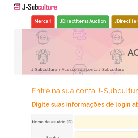
Mercari
JDirectItems Auction
JDirectIt
A
J-Subculture
Acesse sua conta J-Subculture
Entre na sua conta J-Subcultu
Digite suas informações de login ab
Nome de usuário (ID)
Senha