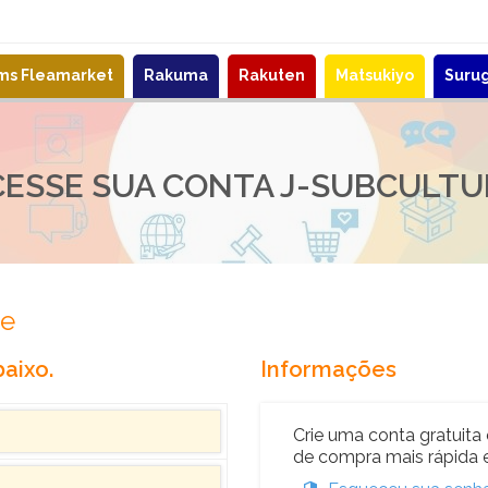
ems Fleamarket
Rakuma
Rakuten
Matsukiyo
Suru
CESSE SUA CONTA J-SUBCULTU
re
aixo.
Informações
Crie uma conta gratuita 
de compra mais rápida e