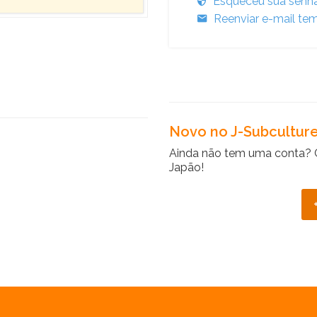
Esqueceu sua senh
Reenviar e-mail tem
Novo no J-Subcultur
Ainda não tem uma conta? 
Japão!