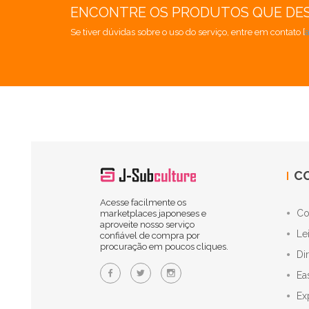
ENCONTRE OS PRODUTOS QUE DE
Se tiver dúvidas sobre o uso do serviço, entre em contato [
C
Acesse facilmente os
Co
marketplaces japoneses e
aproveite nosso serviço
Le
confiável de compra por
procuração em poucos cliques.
Di
Ea
Ex