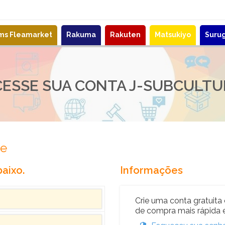
ems Fleamarket
Rakuma
Rakuten
Matsukiyo
Suru
CESSE SUA CONTA J-SUBCULTU
re
aixo.
Informações
Crie uma conta gratuita 
de compra mais rápida e