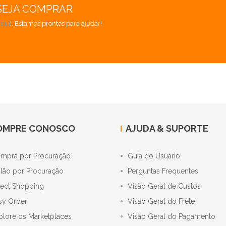
SEJA COMPRAR
aqui
]. Estamos prontos para ajudar!
OMPRE CONOSCO
AJUDA & SUPORTE
mpra por Procuração
Guia do Usuário
ilão por Procuração
Perguntas Frequentes
rect Shopping
Visão Geral de Custos
sy Order
Visão Geral do Frete
plore os Marketplaces
Visão Geral do Pagamento