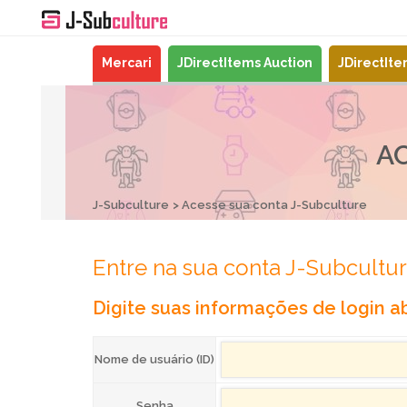
Mercari
JDirectItems Auction
JDirectIt
A
J-Subculture
Acesse sua conta J-Subculture
Entre na sua conta J-Subcultu
Digite suas informações de login ab
Nome de usuário (ID)
Senha