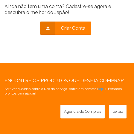
Ainda não tem uma conta? Cadastre-se agora e
descubra o melhor do Japão!
Criar Conta
ENCONTRE OS PRODUTOS QUE DESEJA COMPRAR
Se tiver dúvidas sobre o uso do serviço, entre em contato [
aqui
]. Estamos
prontos para ajudar!
Agência de Compras
Leilão