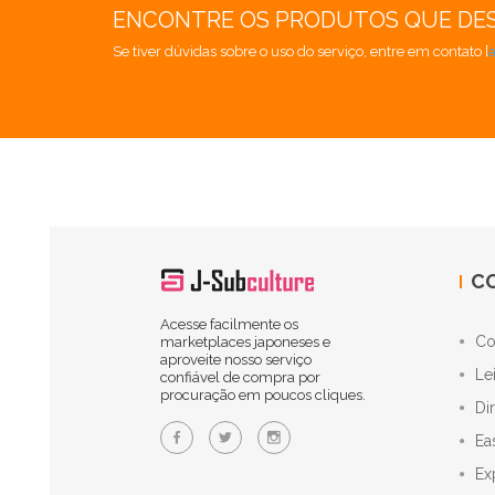
ENCONTRE OS PRODUTOS QUE DE
Se tiver dúvidas sobre o uso do serviço, entre em contato [
C
Acesse facilmente os
Co
marketplaces japoneses e
aproveite nosso serviço
Le
confiável de compra por
procuração em poucos cliques.
Di
Ea
Ex