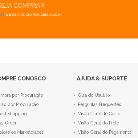
SEJA COMPRAR
aqui
]. Estamos prontos para ajudar!
OMPRE CONOSCO
AJUDA & SUPORTE
mpra por Procuração
Guia do Usuário
ilão por Procuração
Perguntas Frequentes
rect Shopping
Visão Geral de Custos
sy Order
Visão Geral do Frete
plore os Marketplaces
Visão Geral do Pagamento