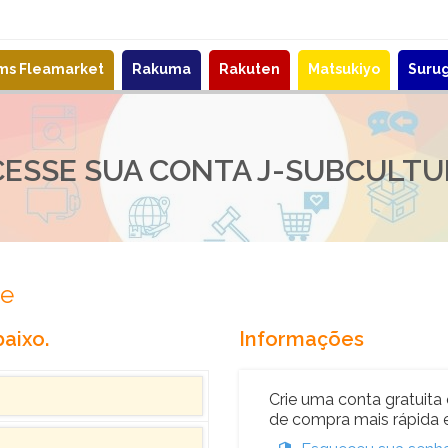
ems Fleamarket
Rakuma
Rakuten
Matsukiyo
Suru
CESSE SUA CONTA J-SUBCULTU
re
aixo.
Informações
Crie uma conta gratuita 
de compra mais rápida e