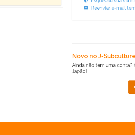
Esqueceu sua senh
Reenviar e-mail tem
Novo no J-Subcultur
Ainda não tem uma conta? 
Japão!