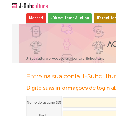
Mercari
JDirectItems Auction
JDirectIt
A
J-Subculture
Acesse sua conta J-Subculture
Entre na sua conta J-Subcultu
Digite suas informações de login ab
Nome de usuário (ID)
Senha