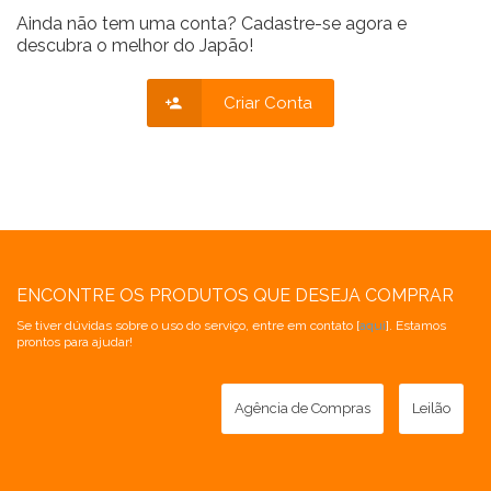
Ainda não tem uma conta? Cadastre-se agora e
descubra o melhor do Japão!
Criar Conta
ENCONTRE OS PRODUTOS QUE DESEJA COMPRAR
Se tiver dúvidas sobre o uso do serviço, entre em contato [
aqui
]. Estamos
prontos para ajudar!
Agência de Compras
Leilão