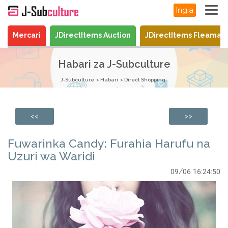
Ingia
Mercari
JDirectItems Auction
JDirectItems Fleamar
Habari za J-Subculture
J-Subculture
Habari
Direct Shopping
<<
>>
Fuwarinka Candy: Furahia Harufu na
Uzuri wa Waridi
09/06 16:24:50