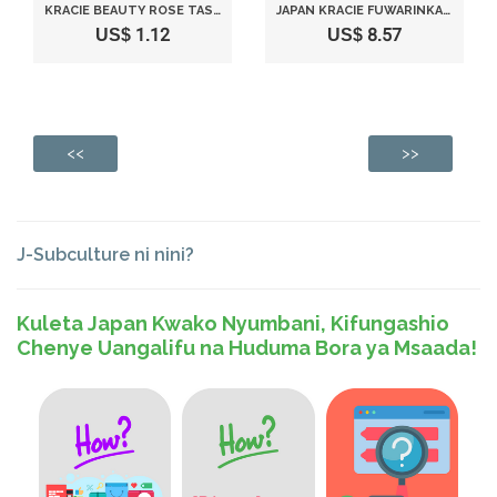
KRACIE BEAUTY ROSE TASTE AROMA SOFT CANDY [SIZE: 32G X 1 PACK]
JAPAN KRACIE FUWARINKA BEAUTY BERRY ROSE CANDY 32G X10 PACK
US$ 1.12
US$ 8.57
<<
>>
J-Subculture ni nini?
Kuleta Japan Kwako Nyumbani, Kifungashio
Chenye Uangalifu na Huduma Bora ya Msaada!