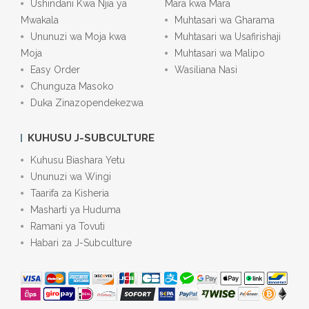
Ushindani Kwa Njia ya
Mara kwa Mara
Mwakala
Muhtasari wa Gharama
Ununuzi wa Moja kwa
Muhtasari wa Usafirishaji
Moja
Muhtasari wa Malipo
Easy Order
Wasiliana Nasi
Chunguza Masoko
Duka Zinazopendekezwa
KUHUSU J-SUBCULTURE
Kuhusu Biashara Yetu
Ununuzi wa Wingi
Taarifa za Kisheria
Masharti ya Huduma
Ramani ya Tovuti
Habari za J-Subculture