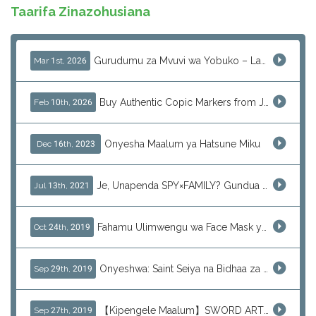
Taarifa Zinazohusiana
Gurudumu za Mvuvi wa Yobuko – Ladha Halisi ya Kipekee ya Samaki wa Saga Kwa Kupitia J-Subculture
Mar 1st, 2026
Buy Authentic Copic Markers from Japan – Worldwide Shipping
Feb 10th, 2026
Onyesha Maalum ya Hatsune Miku
Dec 16th, 2023
Je, Unapenda SPY×FAMILY? Gundua Zaidi Sasa!
Jul 13th, 2021
Fahamu Ulimwengu wa Face Mask ya Urembo
Oct 24th, 2019
Onyeshwa: Saint Seiya na Bidhaa za J-Subculture
Sep 29th, 2019
【Kipengele Maalum】SWORD ART ONLINE (SAO)
Sep 27th, 2019