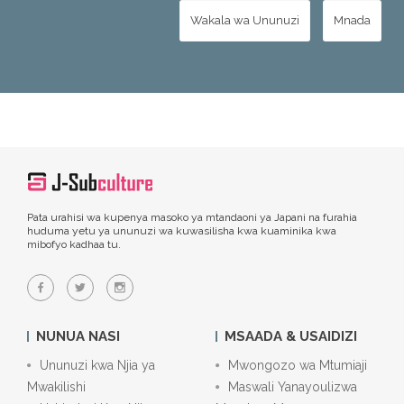
Wakala wa Ununuzi
Mnada
Pata urahisi wa kupenya masoko ya mtandaoni ya Japani na furahia
huduma yetu ya ununuzi wa kuwasilisha kwa kuaminika kwa
mibofyo kadhaa tu.
NUNUA NASI
MSAADA & USAIDIZI
Ununuzi kwa Njia ya
Mwongozo wa Mtumiaji
Mwakilishi
Maswali Yanayoulizwa