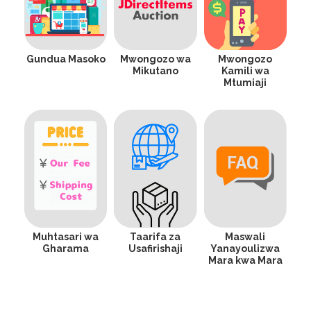
Gundua Masoko
Mwongozo wa
Mwongozo
Mikutano
Kamili wa
Mtumiaji
Muhtasari wa
Taarifa za
Maswali
Gharama
Usafirishaji
Yanayoulizwa
Mara kwa Mara