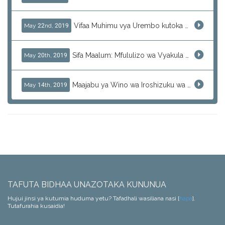
Vifaa Muhimu vya Urembo kutoka Japani - Skincare ya Kila Siku
May 22nd, 2019
Sifa Maalum: Mfululizo wa Vyakula Vitamu vya KRACIE
May 20th, 2019
Maajabu ya Wino wa Iroshizuku wa Pilot - Rangi za Kipekee
May 14th, 2019
TAFUTA BIDHAA UNAZOTAKA KUNUNUA
Hujui jinsi ya kutumia huduma yetu? Tafadhali wasiliana nasi [
hapa
].
Tutafurahia kusaidia!