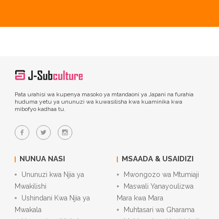
Pata urahisi wa kupenya masoko ya mtandaoni ya Japani na furahia
huduma yetu ya ununuzi wa kuwasilisha kwa kuaminika kwa
mibofyo kadhaa tu.
NUNUA NASI
MSAADA & USAIDIZI
Ununuzi kwa Njia ya
Mwongozo wa Mtumiaji
Mwakilishi
Maswali Yanayoulizwa
Ushindani Kwa Njia ya
Mara kwa Mara
Mwakala
Muhtasari wa Gharama