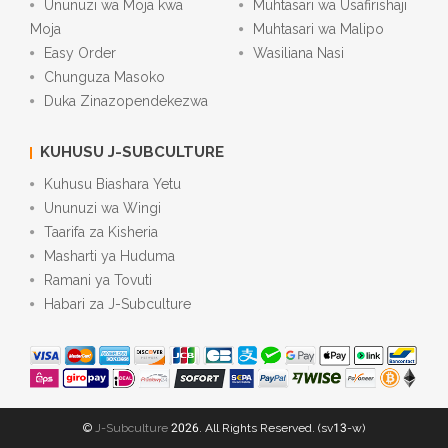
Ununuzi wa Moja kwa
Muhtasari wa Usafirishaji
Moja
Muhtasari wa Malipo
Easy Order
Wasiliana Nasi
Chunguza Masoko
Duka Zinazopendekezwa
KUHUSU J-SUBCULTURE
Kuhusu Biashara Yetu
Ununuzi wa Wingi
Taarifa za Kisheria
Masharti ya Huduma
Ramani ya Tovuti
Habari za J-Subculture
©
J-Subculture
2026. All Rights Reserved. (sv13-w)