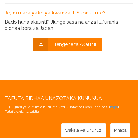
Je, ni mara yako ya kwanza J-Subculture?
Bado huna akaunti? Jiunge sasa na anza kufurahia
bidhaa bora za Japan!
Tengeneza Akaunti
TAFUTA BIDHAA UNAZOTAKA KUNUNUA
Hujui jinsi ya kutumia huduma yetu? Tafadhali wasiliana nasi [
hapa
].
Tutafurahia kusaidia!
Wakala wa Ununuzi
Mnada