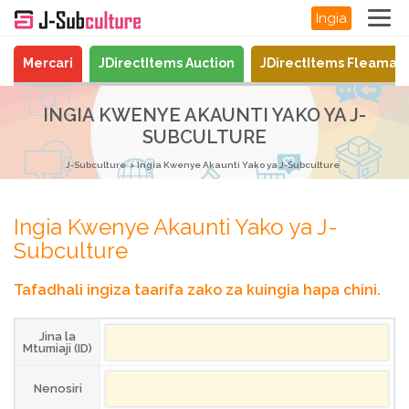
Ingia
Mercari
JDirectItems Auction
JDirectItems Fleamar
INGIA KWENYE AKAUNTI YAKO YA J-
SUBCULTURE
J-Subculture
Ingia Kwenye Akaunti Yako ya J-Subculture
Ingia Kwenye Akaunti Yako ya J-
Subculture
Tafadhali ingiza taarifa zako za kuingia hapa chini.
Jina la
Mtumiaji (ID)
Nenosiri