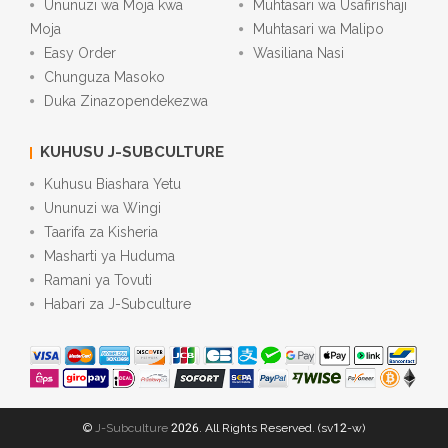
Ununuzi wa Moja kwa
Muhtasari wa Usafirishaji
Moja
Muhtasari wa Malipo
Easy Order
Wasiliana Nasi
Chunguza Masoko
Duka Zinazopendekezwa
KUHUSU J-SUBCULTURE
Kuhusu Biashara Yetu
Ununuzi wa Wingi
Taarifa za Kisheria
Masharti ya Huduma
Ramani ya Tovuti
Habari za J-Subculture
©
J-Subculture
2026. All Rights Reserved. (sv12-w)