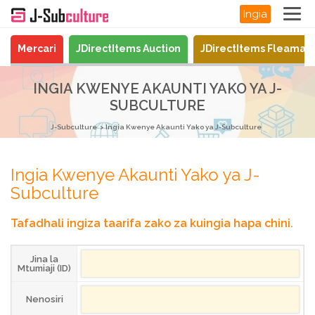
Ingia
Mercari
JDirectItems Auction
JDirectItems Fleamar
INGIA KWENYE AKAUNTI YAKO YA J-
SUBCULTURE
J-Subculture
Ingia Kwenye Akaunti Yako ya J-Subculture
Ingia Kwenye Akaunti Yako ya J-
Subculture
Tafadhali ingiza taarifa zako za kuingia hapa chini.
Jina la
Mtumiaji (ID)
Nenosiri