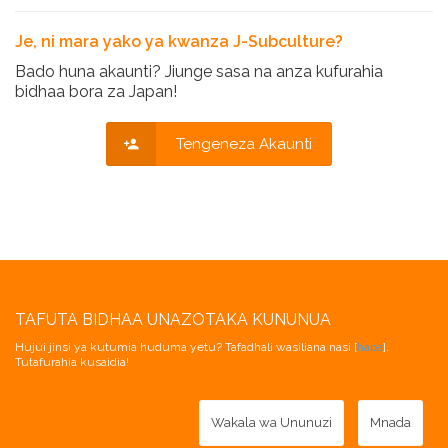
Je, ni mara yako ya kwanza J-Subculture?
Bado huna akaunti? Jiunge sasa na anza kufurahia
bidhaa bora za Japan!
Tengeneza Akaunti
TAFUTA BIDHAA UNAZOTAKA KUNUNUA
Hujui jinsi ya kutumia huduma yetu? Tafadhali wasiliana nasi [
hapa
].
Tutafurahia kusaidia!
Wakala wa Ununuzi
Mnada