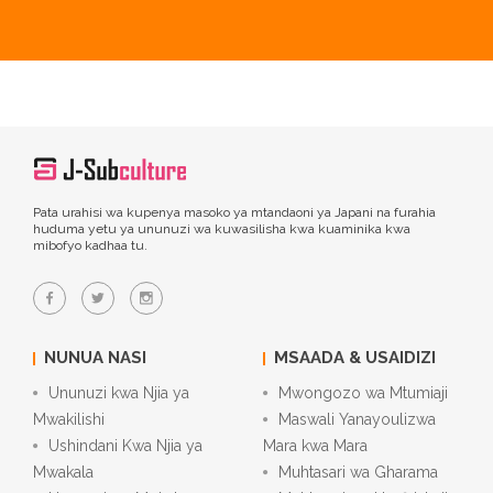
Pata urahisi wa kupenya masoko ya mtandaoni ya Japani na furahia
huduma yetu ya ununuzi wa kuwasilisha kwa kuaminika kwa
mibofyo kadhaa tu.
NUNUA NASI
MSAADA & USAIDIZI
Ununuzi kwa Njia ya
Mwongozo wa Mtumiaji
Mwakilishi
Maswali Yanayoulizwa
Ushindani Kwa Njia ya
Mara kwa Mara
Mwakala
Muhtasari wa Gharama