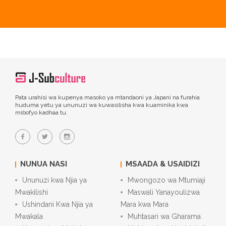
Pata urahisi wa kupenya masoko ya mtandaoni ya Japani na furahia
huduma yetu ya ununuzi wa kuwasilisha kwa kuaminika kwa
mibofyo kadhaa tu.
NUNUA NASI
MSAADA & USAIDIZI
Ununuzi kwa Njia ya
Mwongozo wa Mtumiaji
Mwakilishi
Maswali Yanayoulizwa
Ushindani Kwa Njia ya
Mara kwa Mara
Mwakala
Muhtasari wa Gharama