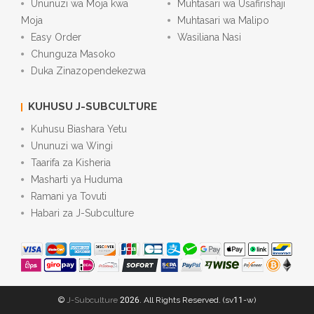
Ununuzi wa Moja kwa
Muhtasari wa Usafirishaji
Moja
Muhtasari wa Malipo
Easy Order
Wasiliana Nasi
Chunguza Masoko
Duka Zinazopendekezwa
KUHUSU J-SUBCULTURE
Kuhusu Biashara Yetu
Ununuzi wa Wingi
Taarifa za Kisheria
Masharti ya Huduma
Ramani ya Tovuti
Habari za J-Subculture
©
J-Subculture
2026. All Rights Reserved. (sv11-w)