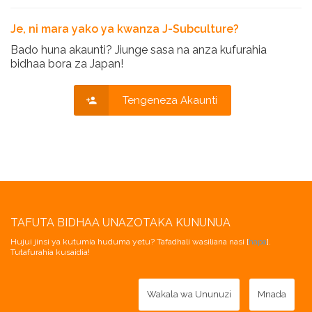
Je, ni mara yako ya kwanza J-Subculture?
Bado huna akaunti? Jiunge sasa na anza kufurahia
bidhaa bora za Japan!
Tengeneza Akaunti
TAFUTA BIDHAA UNAZOTAKA KUNUNUA
Hujui jinsi ya kutumia huduma yetu? Tafadhali wasiliana nasi [
hapa
].
Tutafurahia kusaidia!
Wakala wa Ununuzi
Mnada