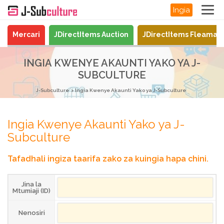
Ingia
Mercari
JDirectItems Auction
JDirectItems Fleamar
INGIA KWENYE AKAUNTI YAKO YA J-
SUBCULTURE
J-Subculture
Ingia Kwenye Akaunti Yako ya J-Subculture
Ingia Kwenye Akaunti Yako ya J-
Subculture
Tafadhali ingiza taarifa zako za kuingia hapa chini.
Jina la
Mtumiaji (ID)
Nenosiri