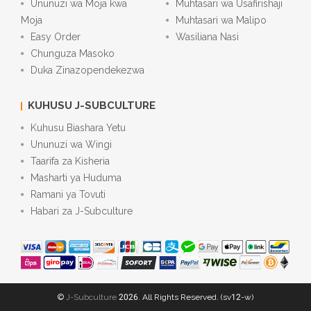
Ununuzi wa Moja kwa
Muhtasari wa Usafirishaji
Moja
Muhtasari wa Malipo
Easy Order
Wasiliana Nasi
Chunguza Masoko
Duka Zinazopendekezwa
KUHUSU J-SUBCULTURE
Kuhusu Biashara Yetu
Ununuzi wa Wingi
Taarifa za Kisheria
Masharti ya Huduma
Ramani ya Tovuti
Habari za J-Subculture
©
J-Subculture
2026. All Rights Reserved. (sv12-w)