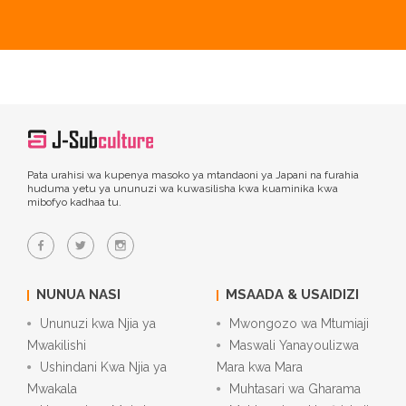
Pata urahisi wa kupenya masoko ya mtandaoni ya Japani na furahia
huduma yetu ya ununuzi wa kuwasilisha kwa kuaminika kwa
mibofyo kadhaa tu.
NUNUA NASI
MSAADA & USAIDIZI
Ununuzi kwa Njia ya
Mwongozo wa Mtumiaji
Mwakilishi
Maswali Yanayoulizwa
Ushindani Kwa Njia ya
Mara kwa Mara
Mwakala
Muhtasari wa Gharama