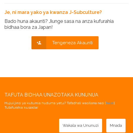
Je, ni mara yako ya kwanza J-Subculture?
Bado huna akaunti? Jiunge sasa na anza kufurahia
bidhaa bora za Japan!
Tengeneza Akaunti
TAFUTA BIDHAA UNAZOTAKA KUNUNUA
Hujui jinsi ya kutumia huduma yetu? Tafadhali wasiliana nasi [
hapa
].
Tutafurahia kusaidia!
Wakala wa Ununuzi
Mnada