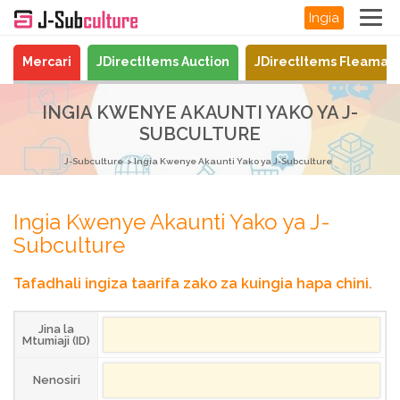
Ingia
Mercari
JDirectItems Auction
JDirectItems Fleamar
INGIA KWENYE AKAUNTI YAKO YA J-
SUBCULTURE
J-Subculture
Ingia Kwenye Akaunti Yako ya J-Subculture
Ingia Kwenye Akaunti Yako ya J-
Subculture
Tafadhali ingiza taarifa zako za kuingia hapa chini.
Jina la
Mtumiaji (ID)
Nenosiri