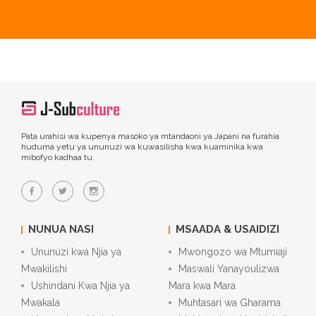
Pata urahisi wa kupenya masoko ya mtandaoni ya Japani na furahia
huduma yetu ya ununuzi wa kuwasilisha kwa kuaminika kwa
mibofyo kadhaa tu.
NUNUA NASI
MSAADA & USAIDIZI
Ununuzi kwa Njia ya
Mwongozo wa Mtumiaji
Mwakilishi
Maswali Yanayoulizwa
Ushindani Kwa Njia ya
Mara kwa Mara
Mwakala
Muhtasari wa Gharama