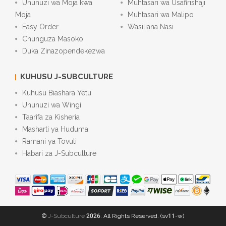
Ununuzi wa Moja kwa
Muhtasari wa Usafirishaji
Moja
Muhtasari wa Malipo
Easy Order
Wasiliana Nasi
Chunguza Masoko
Duka Zinazopendekezwa
KUHUSU J-SUBCULTURE
Kuhusu Biashara Yetu
Ununuzi wa Wingi
Taarifa za Kisheria
Masharti ya Huduma
Ramani ya Tovuti
Habari za J-Subculture
©
J-Subculture
2026. All Rights Reserved. (sv11-w)