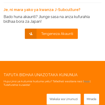
Je, ni mara yako ya kwanza J-Subculture?
Bado huna akaunti? Jiunge sasa na anza kufurahia
bidhaa bora za Japan!
Tengeneza Akaunti
TAFUTA BIDHAA UNAZOTAKA KUNUNUA
Hujui jinsi ya kutumia huduma yetu? Tafadhali wasiliana nasi [
hapa
].
Tutafurahia kusaidia!
Wakala wa Ununuzi
Mnada