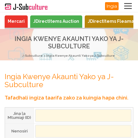
Ingia
Mercari
JDirectItems Auction
JDirectItems Fleamar
INGIA KWENYE AKAUNTI YAKO YA J-
SUBCULTURE
J-Subculture
Ingia Kwenye Akaunti Yako ya J-Subculture
Ingia Kwenye Akaunti Yako ya J-
Subculture
Tafadhali ingiza taarifa zako za kuingia hapa chini.
Jina la
Mtumiaji (ID)
Nenosiri