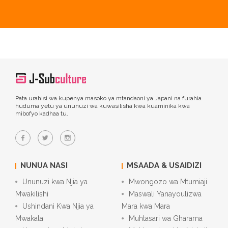
Pata urahisi wa kupenya masoko ya mtandaoni ya Japani na furahia
huduma yetu ya ununuzi wa kuwasilisha kwa kuaminika kwa
mibofyo kadhaa tu.
NUNUA NASI
MSAADA & USAIDIZI
Ununuzi kwa Njia ya
Mwongozo wa Mtumiaji
Mwakilishi
Maswali Yanayoulizwa
Ushindani Kwa Njia ya
Mara kwa Mara
Mwakala
Muhtasari wa Gharama