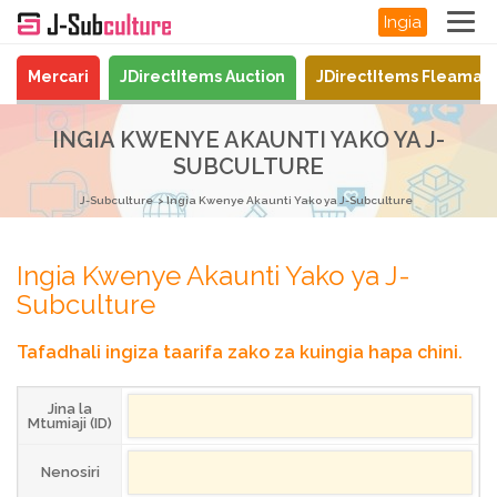
Ingia
Mercari
JDirectItems Auction
JDirectItems Fleamar
INGIA KWENYE AKAUNTI YAKO YA J-
SUBCULTURE
J-Subculture
Ingia Kwenye Akaunti Yako ya J-Subculture
Ingia Kwenye Akaunti Yako ya J-
Subculture
Tafadhali ingiza taarifa zako za kuingia hapa chini.
Jina la
Mtumiaji (ID)
Nenosiri