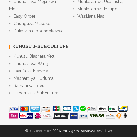
Ununuzi wa Moja kwa
Muhtasari wa Usafirishaji
Moja
Muhtasari wa Malipo
Easy Order
Wasiliana Nasi
Chunguza Masoko
Duka Zinazopendekezwa
KUHUSU J-SUBCULTURE
Kuhusu Biashara Yetu
Ununuzi wa Wingi
Taarifa za Kisheria
Masharti ya Huduma
Ramani ya Tovuti
Habari za J-Subculture
©
J-Subculture
2026. All Rights Reserved. (sv11-w)