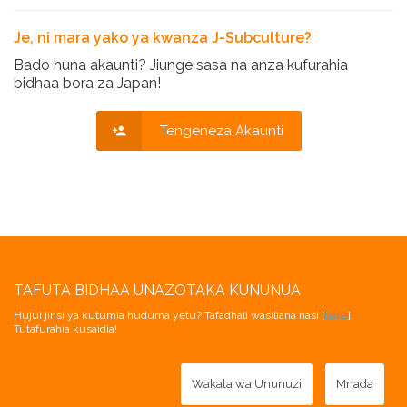
Je, ni mara yako ya kwanza J-Subculture?
Bado huna akaunti? Jiunge sasa na anza kufurahia
bidhaa bora za Japan!
Tengeneza Akaunti
TAFUTA BIDHAA UNAZOTAKA KUNUNUA
Hujui jinsi ya kutumia huduma yetu? Tafadhali wasiliana nasi [
hapa
].
Tutafurahia kusaidia!
Wakala wa Ununuzi
Mnada