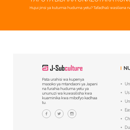
Hujui jinsi ya kutumia huduma yetu? Tafadhali wasiliana na
NU
Pata urahisi wa kupenya
Un
masoko ya mtandaoni ya Japani
na furahia huduma yetu ya
Us
ununuzi wa kuwasilisha kwa
kuaminika kwa mibofyo kadhaa
Un
tu.
Ea
Ch
Du