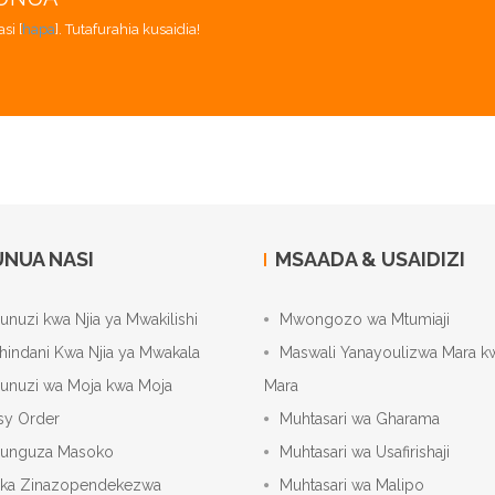
si [
hapa
]. Tutafurahia kusaidia!
NUA NASI
MSAADA & USAIDIZI
unuzi kwa Njia ya Mwakilishi
Mwongozo wa Mtumiaji
hindani Kwa Njia ya Mwakala
Maswali Yanayoulizwa Mara k
unuzi wa Moja kwa Moja
Mara
sy Order
Muhtasari wa Gharama
unguza Masoko
Muhtasari wa Usafirishaji
ka Zinazopendekezwa
Muhtasari wa Malipo