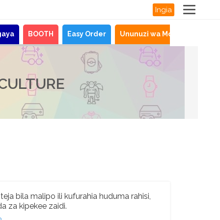
Ingia
gaya
BOOTH
Easy Order
Ununuzi wa Moja kwa Moja
BCULTURE
ja bila malipo ili kufurahia huduma rahisi,
a za kipekee zaidi.