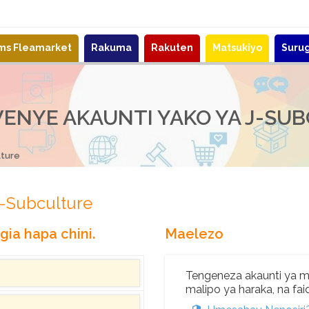
ems Fleamarket
Rakuma
Rakuten
Matsukiyo
Suru
WENYE AKAUNTI YAKO YA J-SU
lture
J-Subculture
gia hapa chini.
Maelezo
Tengeneza akaunti ya mte
malipo ya haraka, na faid