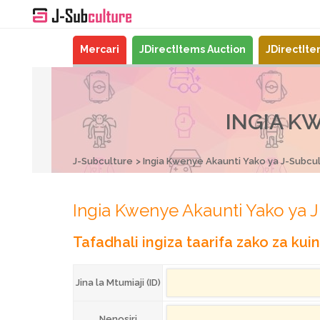
Mercari
JDirectItems Auction
JDirectIt
INGIA K
J-Subculture
Ingia Kwenye Akaunti Yako ya J-Subcu
Ingia Kwenye Akaunti Yako ya 
Tafadhali ingiza taarifa zako za kuin
Jina la Mtumiaji (ID)
Nenosiri