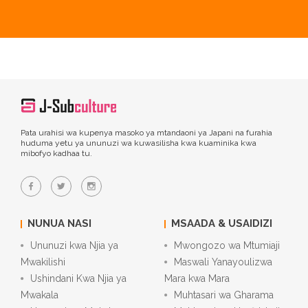
Pata urahisi wa kupenya masoko ya mtandaoni ya Japani na furahia
huduma yetu ya ununuzi wa kuwasilisha kwa kuaminika kwa
mibofyo kadhaa tu.
NUNUA NASI
MSAADA & USAIDIZI
Ununuzi kwa Njia ya
Mwongozo wa Mtumiaji
Mwakilishi
Maswali Yanayoulizwa
Ushindani Kwa Njia ya
Mara kwa Mara
Mwakala
Muhtasari wa Gharama