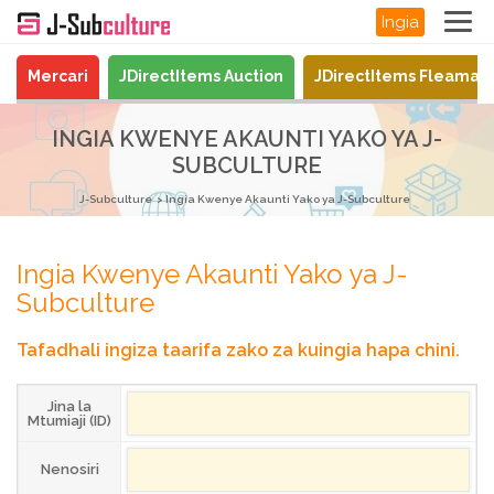
Ingia
Mercari
JDirectItems Auction
JDirectItems Fleamar
INGIA KWENYE AKAUNTI YAKO YA J-
SUBCULTURE
J-Subculture
Ingia Kwenye Akaunti Yako ya J-Subculture
Ingia Kwenye Akaunti Yako ya J-
Subculture
Tafadhali ingiza taarifa zako za kuingia hapa chini.
Jina la
Mtumiaji (ID)
Nenosiri