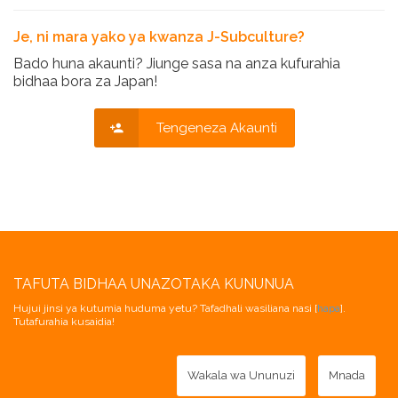
Je, ni mara yako ya kwanza J-Subculture?
Bado huna akaunti? Jiunge sasa na anza kufurahia
bidhaa bora za Japan!
Tengeneza Akaunti
TAFUTA BIDHAA UNAZOTAKA KUNUNUA
Hujui jinsi ya kutumia huduma yetu? Tafadhali wasiliana nasi [
hapa
].
Tutafurahia kusaidia!
Wakala wa Ununuzi
Mnada