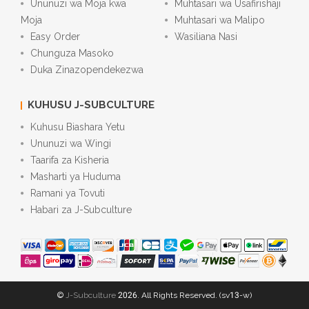
Ununuzi wa Moja kwa
Muhtasari wa Usafirishaji
Moja
Muhtasari wa Malipo
Easy Order
Wasiliana Nasi
Chunguza Masoko
Duka Zinazopendekezwa
KUHUSU J-SUBCULTURE
Kuhusu Biashara Yetu
Ununuzi wa Wingi
Taarifa za Kisheria
Masharti ya Huduma
Ramani ya Tovuti
Habari za J-Subculture
©
J-Subculture
2026. All Rights Reserved. (sv13-w)