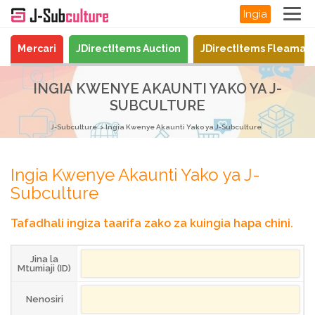
Ingia
Mercari
JDirectItems Auction
JDirectItems Fleamar
INGIA KWENYE AKAUNTI YAKO YA J-
SUBCULTURE
J-Subculture
Ingia Kwenye Akaunti Yako ya J-Subculture
Ingia Kwenye Akaunti Yako ya J-
Subculture
Tafadhali ingiza taarifa zako za kuingia hapa chini.
Jina la
Mtumiaji (ID)
Nenosiri