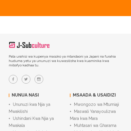
Pata urahisi wa kupenya masoko ya mtandaoni ya Japani na furahia
huduma yetu ya ununuzi wa kuwasilisha kwa kuaminika kwa
mibofyo kadhaa tu.
NUNUA NASI
MSAADA & USAIDIZI
Ununuzi kwa Njia ya
Mwongozo wa Mtumiaji
Mwakilishi
Maswali Yanayoulizwa
Ushindani Kwa Njia ya
Mara kwa Mara
Mwakala
Muhtasari wa Gharama