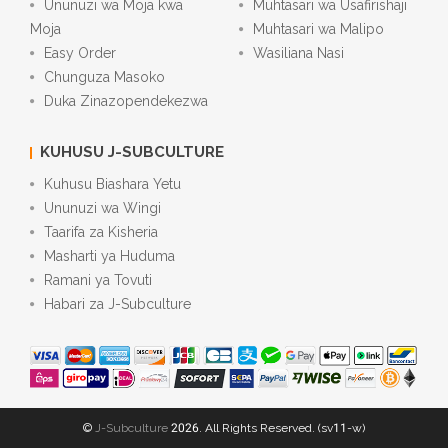
Ununuzi wa Moja kwa
Muhtasari wa Usafirishaji
Moja
Muhtasari wa Malipo
Easy Order
Wasiliana Nasi
Chunguza Masoko
Duka Zinazopendekezwa
KUHUSU J-SUBCULTURE
Kuhusu Biashara Yetu
Ununuzi wa Wingi
Taarifa za Kisheria
Masharti ya Huduma
Ramani ya Tovuti
Habari za J-Subculture
©
J-Subculture
2026. All Rights Reserved. (sv11-w)