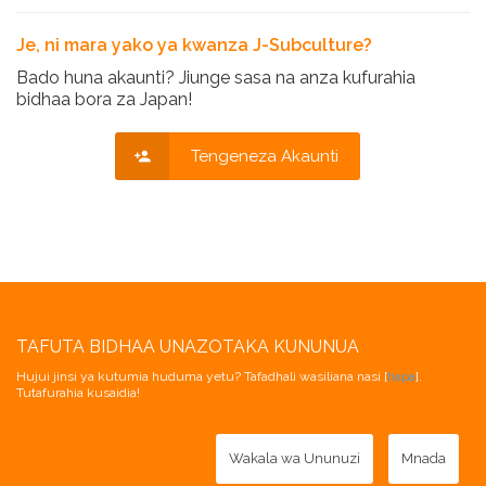
Je, ni mara yako ya kwanza J-Subculture?
Bado huna akaunti? Jiunge sasa na anza kufurahia
bidhaa bora za Japan!
Tengeneza Akaunti
TAFUTA BIDHAA UNAZOTAKA KUNUNUA
Hujui jinsi ya kutumia huduma yetu? Tafadhali wasiliana nasi [
hapa
].
Tutafurahia kusaidia!
Wakala wa Ununuzi
Mnada