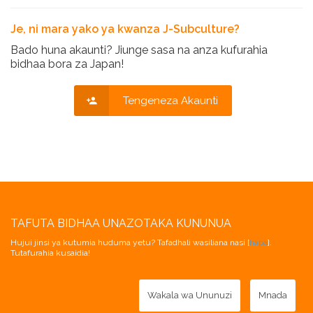
Je, ni mara yako ya kwanza J-Subculture?
Bado huna akaunti? Jiunge sasa na anza kufurahia
bidhaa bora za Japan!
Tengeneza Akaunti
TAFUTA BIDHAA UNAZOTAKA KUNUNUA
Hujui jinsi ya kutumia huduma yetu? Tafadhali wasiliana nasi [
hapa
].
Tutafurahia kusaidia!
Wakala wa Ununuzi
Mnada