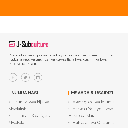
Pata urahisi wa kupenya masoko ya mtandaoni ya Japani na furahia
huduma yetu ya ununuzi wa kuwasilisha kwa kuaminika kwa
mibofyo kadhaa tu.
NUNUA NASI
MSAADA & USAIDIZI
Ununuzi kwa Njia ya
Mwongozo wa Mtumiaji
Mwakilishi
Maswali Yanayoulizwa
Ushindani Kwa Njia ya
Mara kwa Mara
Mwakala
Muhtasari wa Gharama