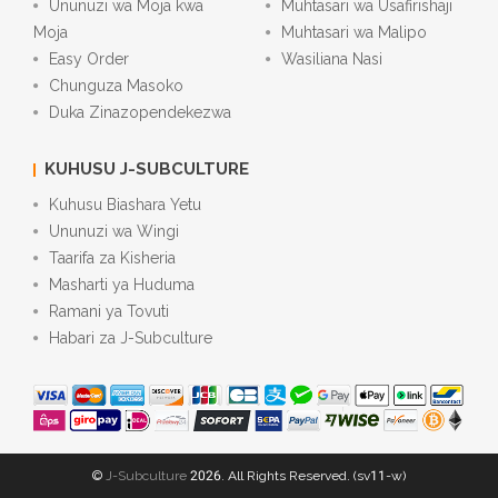
Ununuzi wa Moja kwa
Muhtasari wa Usafirishaji
Moja
Muhtasari wa Malipo
Easy Order
Wasiliana Nasi
Chunguza Masoko
Duka Zinazopendekezwa
KUHUSU J-SUBCULTURE
Kuhusu Biashara Yetu
Ununuzi wa Wingi
Taarifa za Kisheria
Masharti ya Huduma
Ramani ya Tovuti
Habari za J-Subculture
©
J-Subculture
2026. All Rights Reserved. (sv11-w)