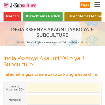
Ingia
Mercari
JDirectItems Auction
JDirectItems Fleamar
INGIA KWENYE AKAUNTI YAKO YA J-
SUBCULTURE
J-Subculture
Ingia Kwenye Akaunti Yako ya J-Subculture
Ingia Kwenye Akaunti Yako ya J-
Subculture
Tafadhali ingiza taarifa zako za kuingia hapa chini.
Jina la
Mtumiaji (ID)
Nenosiri