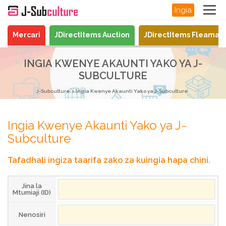
Ingia
Mercari
JDirectItems Auction
JDirectItems Fleamar
INGIA KWENYE AKAUNTI YAKO YA J-
SUBCULTURE
J-Subculture
Ingia Kwenye Akaunti Yako ya J-Subculture
Ingia Kwenye Akaunti Yako ya J-
Subculture
Tafadhali ingiza taarifa zako za kuingia hapa chini.
Jina la
Mtumiaji (ID)
Nenosiri