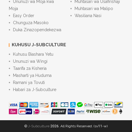
Ununuzi wa Moja kwa
Muhtasari wa Usafirishaji
Moja
Muhtasari wa Malipo
Easy Order
Wasiliana Nasi
Chunguza Masoko
Duka Zinazopendekezwa
KUHUSU J-SUBCULTURE
Kuhusu Biashara Yetu
Ununuzi wa Wingi
Taarifa za Kisheria
Masharti ya Huduma
Ramani ya Tovuti
Habari za J-Subculture
©
J-Subculture
2026. All Rights Reserved. (sv11-w)