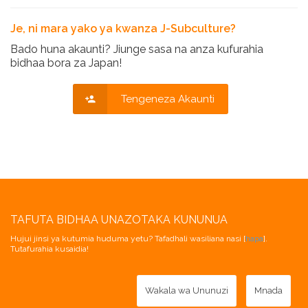
Je, ni mara yako ya kwanza J-Subculture?
Bado huna akaunti? Jiunge sasa na anza kufurahia
bidhaa bora za Japan!
Tengeneza Akaunti
TAFUTA BIDHAA UNAZOTAKA KUNUNUA
Hujui jinsi ya kutumia huduma yetu? Tafadhali wasiliana nasi [
hapa
].
Tutafurahia kusaidia!
Wakala wa Ununuzi
Mnada