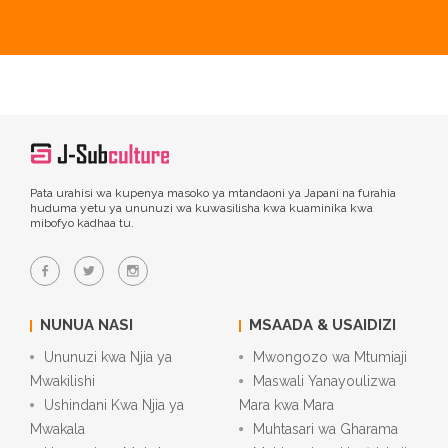
Pata urahisi wa kupenya masoko ya mtandaoni ya Japani na furahia
huduma yetu ya ununuzi wa kuwasilisha kwa kuaminika kwa
mibofyo kadhaa tu.
NUNUA NASI
MSAADA & USAIDIZI
Ununuzi kwa Njia ya
Mwongozo wa Mtumiaji
Mwakilishi
Maswali Yanayoulizwa
Ushindani Kwa Njia ya
Mara kwa Mara
Mwakala
Muhtasari wa Gharama