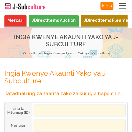
Ingia
Mercari
JDirectItems Auction
JDirectItems Fleamar
INGIA KWENYE AKAUNTI YAKO YA J-
SUBCULTURE
J-Subculture
Ingia Kwenye Akaunti Yako ya J-Subculture
Ingia Kwenye Akaunti Yako ya J-
Subculture
Tafadhali ingiza taarifa zako za kuingia hapa chini.
Jina la
Mtumiaji (ID)
Nenosiri