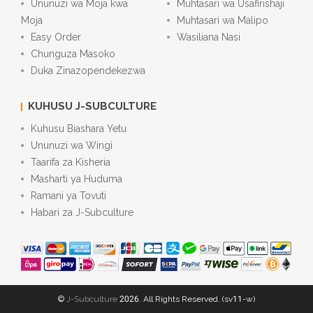
Ununuzi wa Moja kwa
Muhtasari wa Usafirishaji
Moja
Muhtasari wa Malipo
Easy Order
Wasiliana Nasi
Chunguza Masoko
Duka Zinazopendekezwa
KUHUSU J-SUBCULTURE
Kuhusu Biashara Yetu
Ununuzi wa Wingi
Taarifa za Kisheria
Masharti ya Huduma
Ramani ya Tovuti
Habari za J-Subculture
©
J-Subculture
2026. All Rights Reserved. (sv11-w)