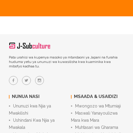
Pata urahisi wa kupenya masoko ya mtandaoni ya Japani na furahia
huduma yetu ya ununuzi wa kuwasilisha kwa kuaminika kwa
mibofyo kadhaa tu.
NUNUA NASI
MSAADA & USAIDIZI
Ununuzi kwa Njia ya
Mwongozo wa Mtumiaji
Mwakilishi
Maswali Yanayoulizwa
Ushindani Kwa Njia ya
Mara kwa Mara
Mwakala
Muhtasari wa Gharama