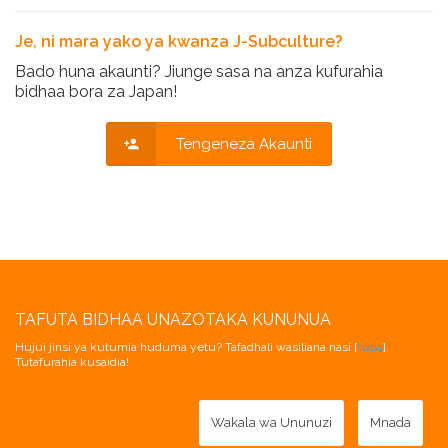
Je, ni mara yako ya kwanza J-Subculture?
Bado huna akaunti? Jiunge sasa na anza kufurahia
bidhaa bora za Japan!
Tengeneza Akaunti
TAFUTA BIDHAA UNAZOTAKA KUNUNUA
Hujui jinsi ya kutumia huduma yetu? Tafadhali wasiliana nasi [
hapa
].
Tutafurahia kusaidia!
Wakala wa Ununuzi
Mnada