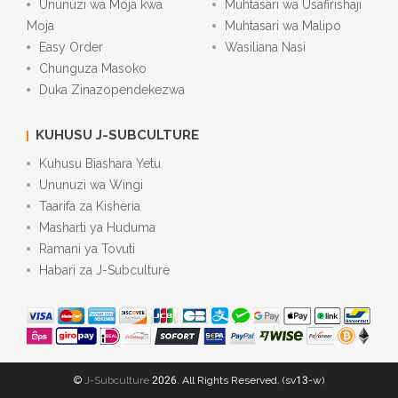
Ununuzi wa Moja kwa
Muhtasari wa Usafirishaji
Moja
Muhtasari wa Malipo
Easy Order
Wasiliana Nasi
Chunguza Masoko
Duka Zinazopendekezwa
KUHUSU J-SUBCULTURE
Kuhusu Biashara Yetu
Ununuzi wa Wingi
Taarifa za Kisheria
Masharti ya Huduma
Ramani ya Tovuti
Habari za J-Subculture
©
J-Subculture
2026. All Rights Reserved. (sv13-w)