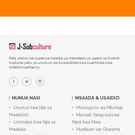
Pata urahisi wa kupenya masoko ya mtandaoni ya Japani na furahia
huduma yetu ya ununuzi wa kuwasilisha kwa kuaminika kwa
mibofyo kadhaa tu.
NUNUA NASI
MSAADA & USAIDIZI
Ununuzi kwa Njia ya
Mwongozo wa Mtumiaji
Mwakilishi
Maswali Yanayoulizwa
Ushindani Kwa Njia ya
Mara kwa Mara
Mwakala
Muhtasari wa Gharama