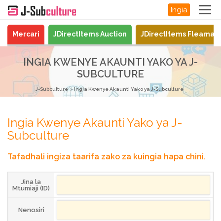
Ingia
Mercari
JDirectItems Auction
JDirectItems Fleamar
INGIA KWENYE AKAUNTI YAKO YA J-
SUBCULTURE
J-Subculture
Ingia Kwenye Akaunti Yako ya J-Subculture
Ingia Kwenye Akaunti Yako ya J-
Subculture
Tafadhali ingiza taarifa zako za kuingia hapa chini.
Jina la
Mtumiaji (ID)
Nenosiri