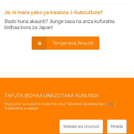
Je, ni mara yako ya kwanza J-Subculture?
Bado huna akaunti? Jiunge sasa na anza kufurahia
bidhaa bora za Japan!
Tengeneza Akaunti
TAFUTA BIDHAA UNAZOTAKA KUNUNUA
Hujui jinsi ya kutumia huduma yetu? Tafadhali wasiliana nasi [
hapa
].
Tutafurahia kusaidia!
Wakala wa Ununuzi
Mnada