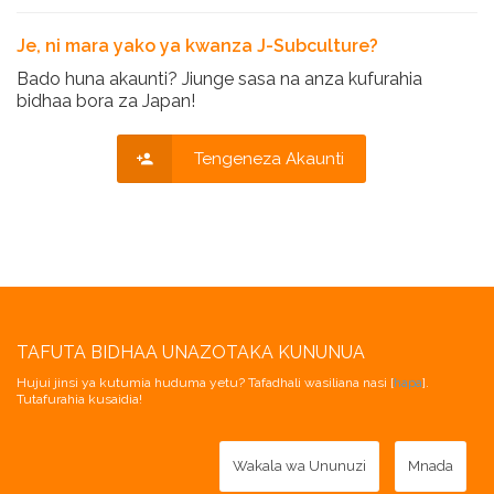
Je, ni mara yako ya kwanza J-Subculture?
Bado huna akaunti? Jiunge sasa na anza kufurahia
bidhaa bora za Japan!
Tengeneza Akaunti
TAFUTA BIDHAA UNAZOTAKA KUNUNUA
Hujui jinsi ya kutumia huduma yetu? Tafadhali wasiliana nasi [
hapa
].
Tutafurahia kusaidia!
Wakala wa Ununuzi
Mnada