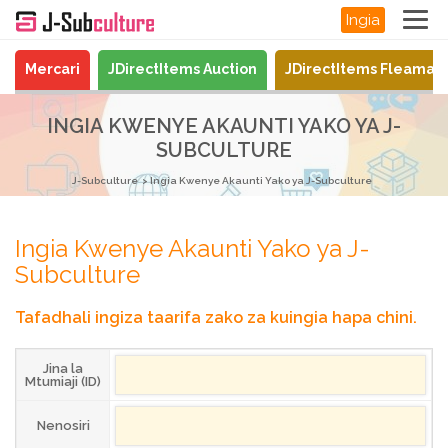
Ingia
Mercari
JDirectItems Auction
JDirectItems Fleamar
INGIA KWENYE AKAUNTI YAKO YA J-
SUBCULTURE
J-Subculture
Ingia Kwenye Akaunti Yako ya J-Subculture
Ingia Kwenye Akaunti Yako ya J-
Subculture
Tafadhali ingiza taarifa zako za kuingia hapa chini.
Jina la
Mtumiaji (ID)
Nenosiri