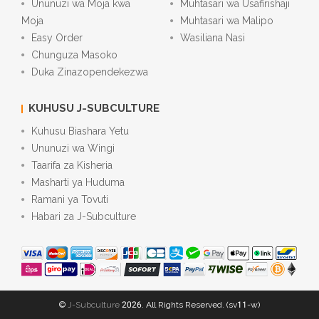
Ununuzi wa Moja kwa
Muhtasari wa Usafirishaji
Moja
Muhtasari wa Malipo
Easy Order
Wasiliana Nasi
Chunguza Masoko
Duka Zinazopendekezwa
KUHUSU J-SUBCULTURE
Kuhusu Biashara Yetu
Ununuzi wa Wingi
Taarifa za Kisheria
Masharti ya Huduma
Ramani ya Tovuti
Habari za J-Subculture
©
J-Subculture
2026. All Rights Reserved. (sv11-w)