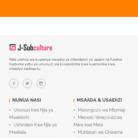
Pata urahisi wa kupenya masoko ya mtandaoni ya Japani na furahia
huduma yetu ya ununuzi wa kuwasilisha kwa kuaminika kwa
mibofyo kadhaa tu.
NUNUA NASI
MSAADA & USAIDIZI
Ununuzi kwa Njia ya
Mwongozo wa Mtumiaji
Mwakilishi
Maswali Yanayoulizwa
Ushindani Kwa Njia ya
Mara kwa Mara
Mwakala
Muhtasari wa Gharama