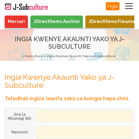
Ingia
Mercari
JDirectItems Auction
JDirectItems Fleamar
INGIA KWENYE AKAUNTI YAKO YA J-
SUBCULTURE
J-Subculture
Ingia Kwenye Akaunti Yako ya J-Subculture
Ingia Kwenye Akaunti Yako ya J-
Subculture
Tafadhali ingiza taarifa zako za kuingia hapa chini.
Jina la
Mtumiaji (ID)
Nenosiri