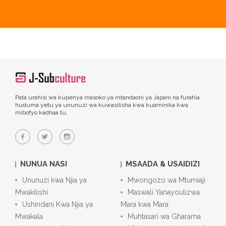
Pata urahisi wa kupenya masoko ya mtandaoni ya Japani na furahia
huduma yetu ya ununuzi wa kuwasilisha kwa kuaminika kwa
mibofyo kadhaa tu.
NUNUA NASI
MSAADA & USAIDIZI
Ununuzi kwa Njia ya
Mwongozo wa Mtumiaji
Mwakilishi
Maswali Yanayoulizwa
Ushindani Kwa Njia ya
Mara kwa Mara
Mwakala
Muhtasari wa Gharama