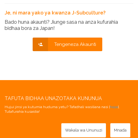
Je, ni mara yako ya kwanza J-Subculture?
Bado huna akaunti? Jiunge sasa na anza kufurahia
bidhaa bora za Japan!
Tengeneza Akaunti
TAFUTA BIDHAA UNAZOTAKA KUNUNUA
Hujui jinsi ya kutumia huduma yetu? Tafadhali wasiliana nasi [
hapa
].
Tutafurahia kusaidia!
Wakala wa Ununuzi
Mnada