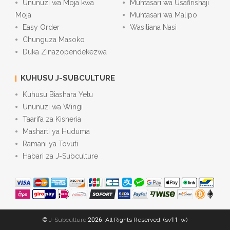
Ununuzi wa Moja kwa
Muhtasari wa Usafirishaji
Moja
Muhtasari wa Malipo
Easy Order
Wasiliana Nasi
Chunguza Masoko
Duka Zinazopendekezwa
KUHUSU J-SUBCULTURE
Kuhusu Biashara Yetu
Ununuzi wa Wingi
Taarifa za Kisheria
Masharti ya Huduma
Ramani ya Tovuti
Habari za J-Subculture
©
J-Subculture
2026. All Rights Reserved. (sv11-w)