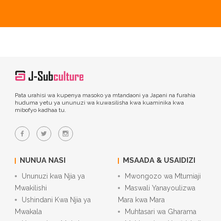
Pata urahisi wa kupenya masoko ya mtandaoni ya Japani na furahia
huduma yetu ya ununuzi wa kuwasilisha kwa kuaminika kwa
mibofyo kadhaa tu.
NUNUA NASI
MSAADA & USAIDIZI
Ununuzi kwa Njia ya
Mwongozo wa Mtumiaji
Mwakilishi
Maswali Yanayoulizwa
Ushindani Kwa Njia ya
Mara kwa Mara
Mwakala
Muhtasari wa Gharama