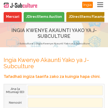
Ingia
Mercari
JDirectItems Auction
JDirectItems Fleamar
INGIA KWENYE AKAUNTI YAKO YA J-
SUBCULTURE
J-Subculture
Ingia Kwenye Akaunti Yako ya J-Subculture
Ingia Kwenye Akaunti Yako ya J-
Subculture
Tafadhali ingiza taarifa zako za kuingia hapa chini.
Jina la
Mtumiaji (ID)
Nenosiri