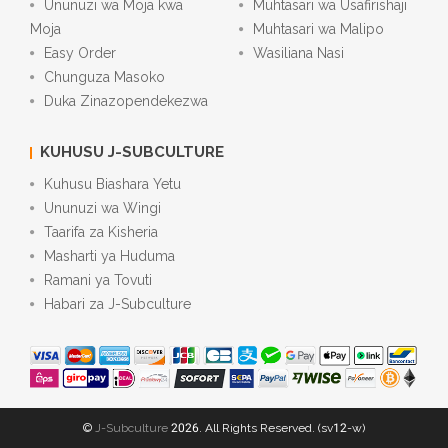
Ununuzi wa Moja kwa
Muhtasari wa Usafirishaji
Moja
Muhtasari wa Malipo
Easy Order
Wasiliana Nasi
Chunguza Masoko
Duka Zinazopendekezwa
KUHUSU J-SUBCULTURE
Kuhusu Biashara Yetu
Ununuzi wa Wingi
Taarifa za Kisheria
Masharti ya Huduma
Ramani ya Tovuti
Habari za J-Subculture
©
J-Subculture
2026. All Rights Reserved. (sv12-w)