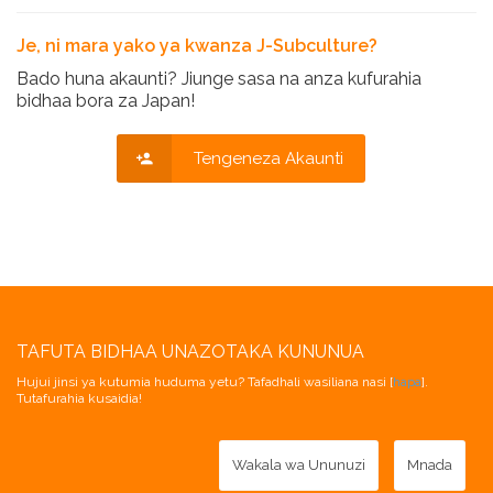
Je, ni mara yako ya kwanza J-Subculture?
Bado huna akaunti? Jiunge sasa na anza kufurahia
bidhaa bora za Japan!
Tengeneza Akaunti
TAFUTA BIDHAA UNAZOTAKA KUNUNUA
Hujui jinsi ya kutumia huduma yetu? Tafadhali wasiliana nasi [
hapa
].
Tutafurahia kusaidia!
Wakala wa Ununuzi
Mnada