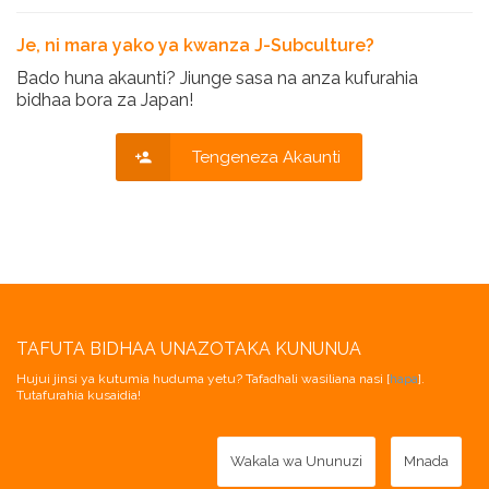
Je, ni mara yako ya kwanza J-Subculture?
Bado huna akaunti? Jiunge sasa na anza kufurahia
bidhaa bora za Japan!
Tengeneza Akaunti
TAFUTA BIDHAA UNAZOTAKA KUNUNUA
Hujui jinsi ya kutumia huduma yetu? Tafadhali wasiliana nasi [
hapa
].
Tutafurahia kusaidia!
Wakala wa Ununuzi
Mnada