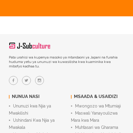
Pata urahisi wa kupenya masoko ya mtandaoni ya Japani na furahia
huduma yetu ya ununuzi wa kuwasilisha kwa kuaminika kwa
mibofyo kadhaa tu.
NUNUA NASI
MSAADA & USAIDIZI
Ununuzi kwa Njia ya
Mwongozo wa Mtumiaji
Mwakilishi
Maswali Yanayoulizwa
Ushindani Kwa Njia ya
Mara kwa Mara
Mwakala
Muhtasari wa Gharama