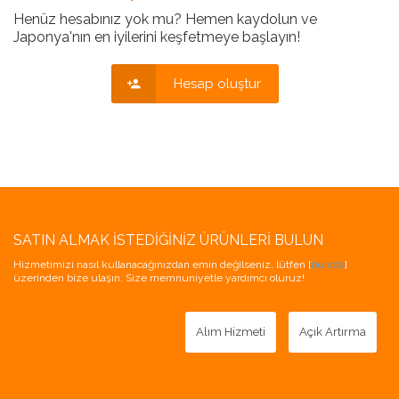
Henüz hesabınız yok mu? Hemen kaydolun ve
Japonya'nın en iyilerini keşfetmeye başlayın!
Hesap oluştur
SATIN ALMAK İSTEDIĞINIZ ÜRÜNLERI BULUN
Hizmetimizi nasıl kullanacağınızdan emin değilseniz, lütfen [
burada
]
üzerinden bize ulaşın. Size memnuniyetle yardımcı oluruz!
Alım Hizmeti
Açık Artırma