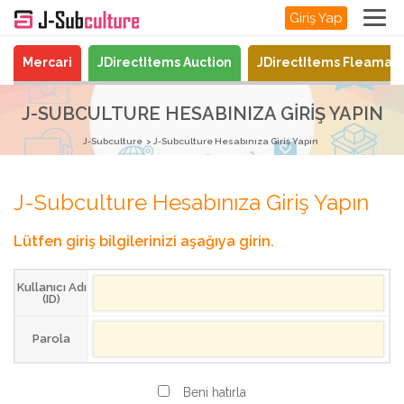
Giriş Yap
Mercari
JDirectItems Auction
JDirectItems Fleamar
J-SUBCULTURE HESABINIZA GIRIŞ YAPIN
J-Subculture
J-Subculture Hesabınıza Giriş Yapın
J-Subculture Hesabınıza Giriş Yapın
Lütfen giriş bilgilerinizi aşağıya girin.
Kullanıcı Adı
(ID)
Parola
Beni hatırla