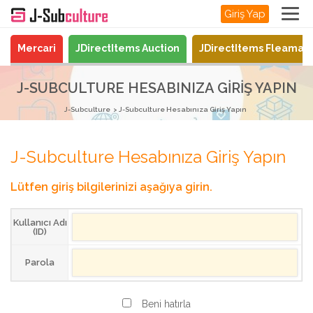
Giriş Yap
Mercari
JDirectItems Auction
JDirectItems Fleamar
J-SUBCULTURE HESABINIZA GIRIŞ YAPIN
J-Subculture
J-Subculture Hesabınıza Giriş Yapın
J-Subculture Hesabınıza Giriş Yapın
Lütfen giriş bilgilerinizi aşağıya girin.
Kullanıcı Adı
(ID)
Parola
Beni hatırla