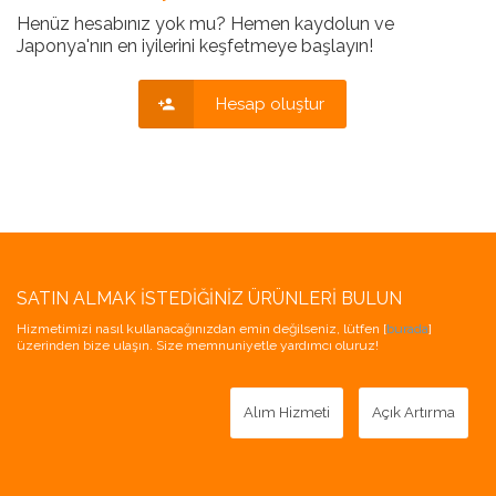
Henüz hesabınız yok mu? Hemen kaydolun ve
Japonya'nın en iyilerini keşfetmeye başlayın!
Hesap oluştur
SATIN ALMAK İSTEDIĞINIZ ÜRÜNLERI BULUN
Hizmetimizi nasıl kullanacağınızdan emin değilseniz, lütfen [
burada
]
üzerinden bize ulaşın. Size memnuniyetle yardımcı oluruz!
Alım Hizmeti
Açık Artırma