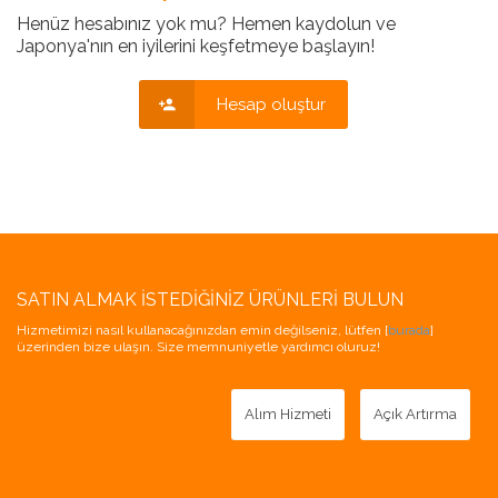
Henüz hesabınız yok mu? Hemen kaydolun ve
Japonya'nın en iyilerini keşfetmeye başlayın!
Hesap oluştur
SATIN ALMAK İSTEDIĞINIZ ÜRÜNLERI BULUN
Hizmetimizi nasıl kullanacağınızdan emin değilseniz, lütfen [
burada
]
üzerinden bize ulaşın. Size memnuniyetle yardımcı oluruz!
Alım Hizmeti
Açık Artırma