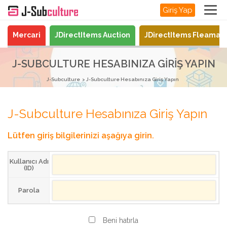
Giriş Yap
Mercari
JDirectItems Auction
JDirectItems Fleamar
J-SUBCULTURE HESABINIZA GIRIŞ YAPIN
J-Subculture
J-Subculture Hesabınıza Giriş Yapın
J-Subculture Hesabınıza Giriş Yapın
Lütfen giriş bilgilerinizi aşağıya girin.
Kullanıcı Adı
(ID)
Parola
Beni hatırla