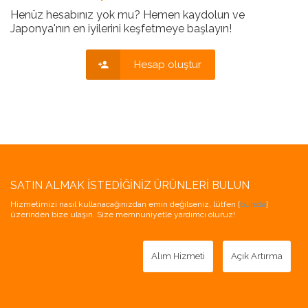
Henüz hesabınız yok mu? Hemen kaydolun ve
Japonya'nın en iyilerini keşfetmeye başlayın!
Hesap oluştur
SATIN ALMAK İSTEDIĞINIZ ÜRÜNLERI BULUN
Hizmetimizi nasıl kullanacağınızdan emin değilseniz, lütfen [
burada
]
üzerinden bize ulaşın. Size memnuniyetle yardımcı oluruz!
Alım Hizmeti
Açık Artırma