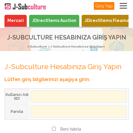
Giriş Yap
Mercari
JDirectItems Auction
JDirectItems Fleamar
J-SUBCULTURE HESABINIZA GIRIŞ YAPIN
J-Subculture
J-Subculture Hesabınıza Giriş Yapın
J-Subculture Hesabınıza Giriş Yapın
Lütfen giriş bilgilerinizi aşağıya girin.
Kullanıcı Adı
(ID)
Parola
Beni hatırla