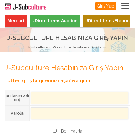
Giriş Yap
Mercari
JDirectItems Auction
JDirectItems Fleamar
J-SUBCULTURE HESABINIZA GIRIŞ YAPIN
J-Subculture
J-Subculture Hesabınıza Giriş Yapın
J-Subculture Hesabınıza Giriş Yapın
Lütfen giriş bilgilerinizi aşağıya girin.
Kullanıcı Adı
(ID)
Parola
Beni hatırla