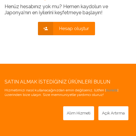
Henüz hesabınız yok mu? Hemen kaydolun ve
Japonya'nın en iyilerini keşfetmeye başlayın!
Hesap oluştur
SATIN ALMAK İSTEDIĞINIZ ÜRÜNLERI BULUN
Hizmetimizi nasıl kullanacağınızdan emin değilseniz, lütfen [
burada
]
üzerinden bize ulaşın. Size memnuniyetle yardımcı oluruz!
Alım Hizmeti
Açık Artırma