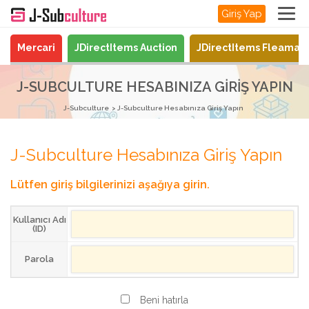
Giriş Yap
Mercari
JDirectItems Auction
JDirectItems Fleamar
J-SUBCULTURE HESABINIZA GIRIŞ YAPIN
J-Subculture
J-Subculture Hesabınıza Giriş Yapın
J-Subculture Hesabınıza Giriş Yapın
Lütfen giriş bilgilerinizi aşağıya girin.
Kullanıcı Adı
(ID)
Parola
Beni hatırla