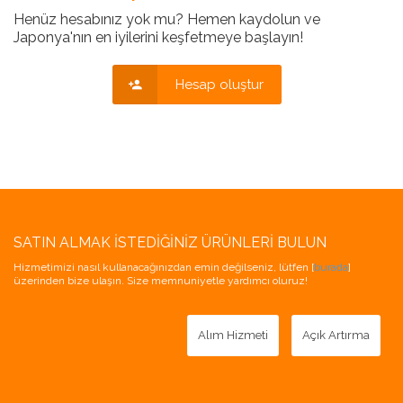
Henüz hesabınız yok mu? Hemen kaydolun ve
Japonya'nın en iyilerini keşfetmeye başlayın!
Hesap oluştur
SATIN ALMAK İSTEDIĞINIZ ÜRÜNLERI BULUN
Hizmetimizi nasıl kullanacağınızdan emin değilseniz, lütfen [
burada
]
üzerinden bize ulaşın. Size memnuniyetle yardımcı oluruz!
Alım Hizmeti
Açık Artırma