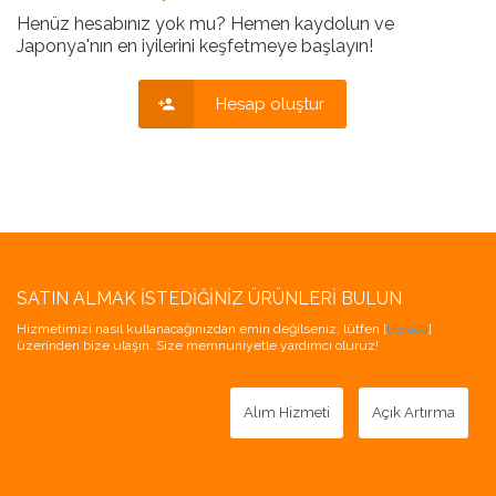
Henüz hesabınız yok mu? Hemen kaydolun ve
Japonya'nın en iyilerini keşfetmeye başlayın!
Hesap oluştur
SATIN ALMAK İSTEDIĞINIZ ÜRÜNLERI BULUN
Hizmetimizi nasıl kullanacağınızdan emin değilseniz, lütfen [
burada
]
üzerinden bize ulaşın. Size memnuniyetle yardımcı oluruz!
Alım Hizmeti
Açık Artırma