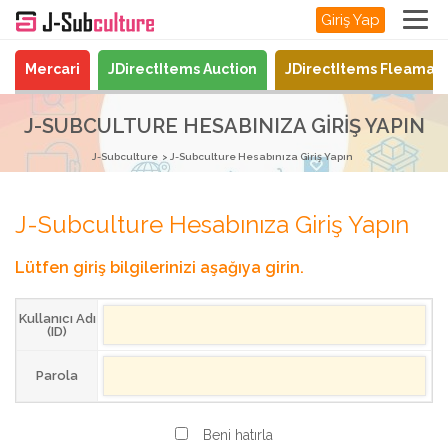
Giriş Yap
Mercari
JDirectItems Auction
JDirectItems Fleamar
J-SUBCULTURE HESABINIZA GIRIŞ YAPIN
J-Subculture
J-Subculture Hesabınıza Giriş Yapın
J-Subculture Hesabınıza Giriş Yapın
Lütfen giriş bilgilerinizi aşağıya girin.
Kullanıcı Adı
(ID)
Parola
Beni hatırla