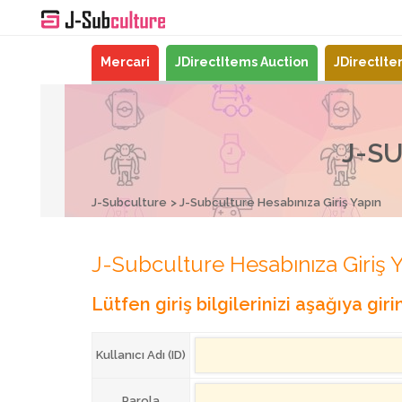
Mercari
JDirectItems Auction
JDirectIt
J-SU
J-Subculture
J-Subculture Hesabınıza Giriş Yapın
J-Subculture Hesabınıza Giriş 
Lütfen giriş bilgilerinizi aşağıya girin
Kullanıcı Adı (ID)
Parola