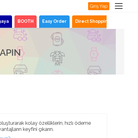
Giriş Yap
gaya
BOOTH
Easy Order
Direct Shopping
Haberle
YAPIN
luşturarak kolay özelliklerin, hızlı ödeme
ntajların keyfini çıkarın.