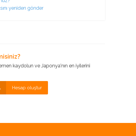
unuz?
asını yeniden gönder
isiniz?
en kaydolun ve Japonya'nın en iyilerini
Hesap oluştur