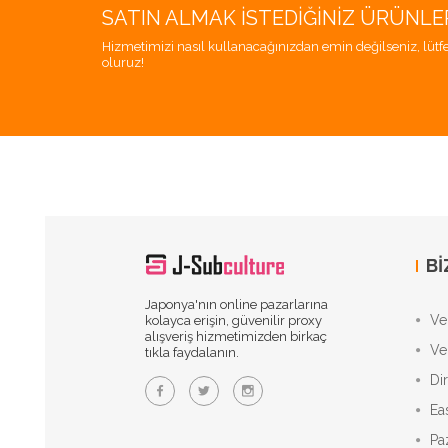
SATIN ALMAK İSTEDIĞINIZ ÜRÜNLE
Hizmetimizi nasıl kullanacağınızdan emin değilseniz, lütfe
oluruz!
BI
Japonya'nın online pazarlarına
Vek
kolayca erişin, güvenilir proxy
alışveriş hizmetimizden birkaç
Ve
tıkla faydalanın.
Di
Ea
Pa