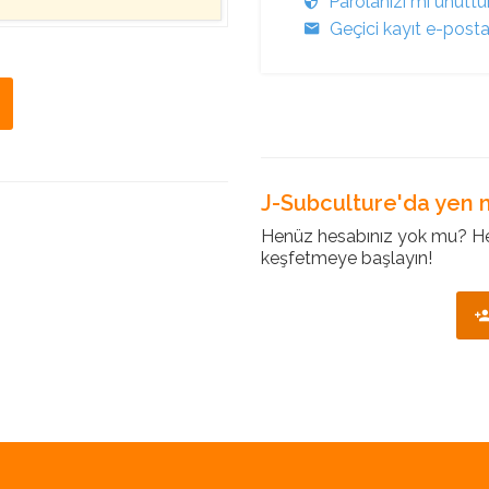
Parolanızı mı unutt
Geçici kayıt e-post
J-Subculture'da yen m
Henüz hesabınız yok mu? Hem
keşfetmeye başlayın!