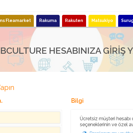
ems Fleamarket
Rakuma
Rakuten
Matsukiyo
Suru
BCULTURE HESABINIZA GIRIŞ 
Yapın
.
Bilgi
Ücretsiz müşteri hesabı o
seçeneklerinin ve özel ava