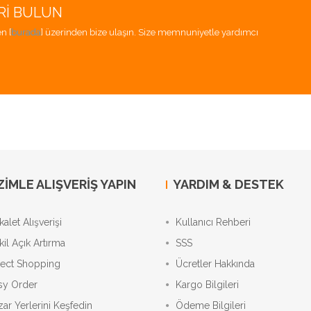
RI BULUN
n [
burada
] üzerinden bize ulaşın. Size memnuniyetle yardımcı
ZIMLE ALIŞVERIŞ YAPIN
YARDIM & DESTEK
alet Alışverişi
Kullanıcı Rehberi
kil Açık Artırma
SSS
rect Shopping
Ücretler Hakkında
sy Order
Kargo Bilgileri
zar Yerlerini Keşfedin
Ödeme Bilgileri