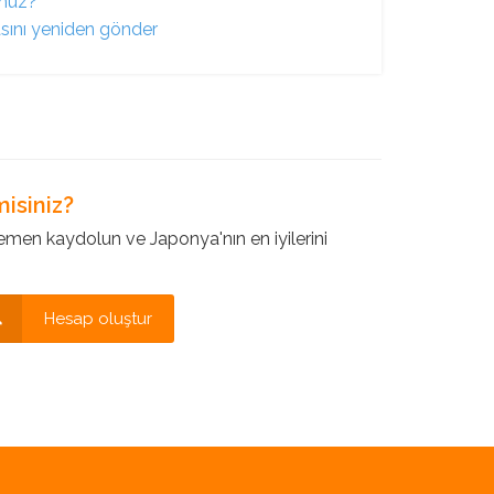
unuz?
asını yeniden gönder
isiniz?
en kaydolun ve Japonya'nın en iyilerini
Hesap oluştur