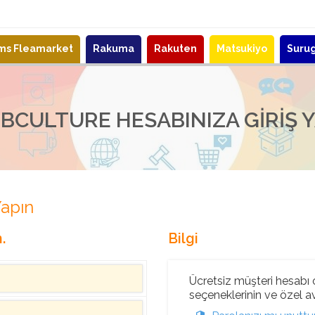
ems Fleamarket
Rakuma
Rakuten
Matsukiyo
Suru
BCULTURE HESABINIZA GIRIŞ 
Yapın
.
Bilgi
Ücretsiz müşteri hesabı o
seçeneklerinin ve özel ava