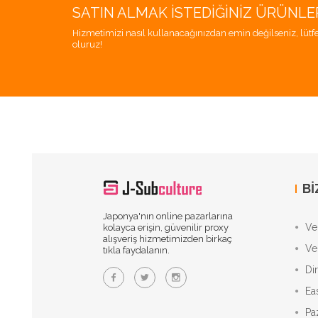
SATIN ALMAK İSTEDIĞINIZ ÜRÜNLE
Hizmetimizi nasıl kullanacağınızdan emin değilseniz, lütfe
oluruz!
BI
Japonya'nın online pazarlarına
Vek
kolayca erişin, güvenilir proxy
alışveriş hizmetimizden birkaç
Ve
tıkla faydalanın.
Di
Ea
Pa