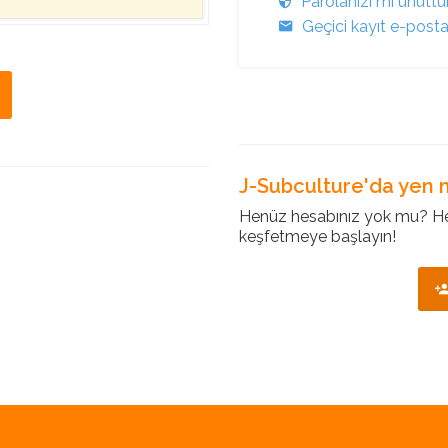
Parolanızı mı unutt
Geçici kayıt e-post
J-Subculture'da yen m
Henüz hesabınız yok mu? Hem
keşfetmeye başlayın!