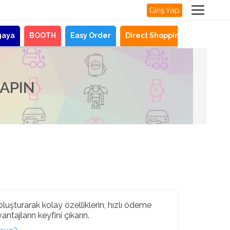
Giriş Yap
gaya
BOOTH
Easy Order
Direct Shopping
Haberle
YAPIN
luşturarak kolay özelliklerin, hızlı ödeme
ntajların keyfini çıkarın.