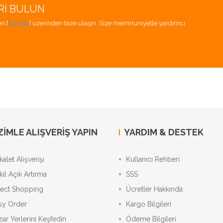
RI BULUN
n [
burada
] üzerinden bize ulaşın. Size memnuniyetle yardımcı
ZIMLE ALIŞVERIŞ YAPIN
YARDIM & DESTEK
alet Alışverişi
Kullanıcı Rehberi
kil Açık Artırma
SSS
rect Shopping
Ücretler Hakkında
sy Order
Kargo Bilgileri
zar Yerlerini Keşfedin
Ödeme Bilgileri