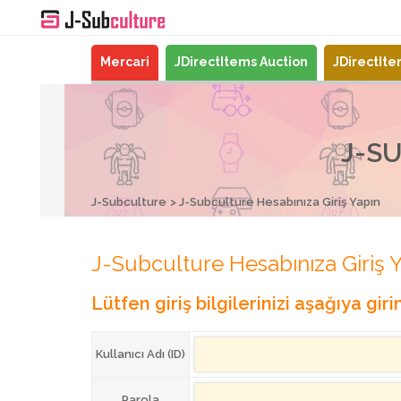
Mercari
JDirectItems Auction
JDirectIt
J-SU
J-Subculture
J-Subculture Hesabınıza Giriş Yapın
J-Subculture Hesabınıza Giriş 
Lütfen giriş bilgilerinizi aşağıya girin
Kullanıcı Adı (ID)
Parola