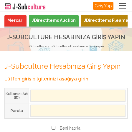
Giriş Yap
Mercari
JDirectItems Auction
JDirectItems Fleamar
J-SUBCULTURE HESABINIZA GIRIŞ YAPIN
J-Subculture
J-Subculture Hesabınıza Giriş Yapın
J-Subculture Hesabınıza Giriş Yapın
Lütfen giriş bilgilerinizi aşağıya girin.
Kullanıcı Adı
(ID)
Parola
Beni hatırla