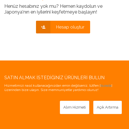
Henüz hesabınız yok mu? Hemen kaydolun ve
Japonya'nın en iyilerini keşfetmeye başlayın!
Hesap oluştur
SATIN ALMAK İSTEDIĞINIZ ÜRÜNLERI BULUN
Hizmetimizi nasıl kullanacağınızdan emin değilseniz, lütfen [
burada
]
üzerinden bize ulaşın. Size memnuniyetle yardımcı oluruz!
Alım Hizmeti
Açık Artırma