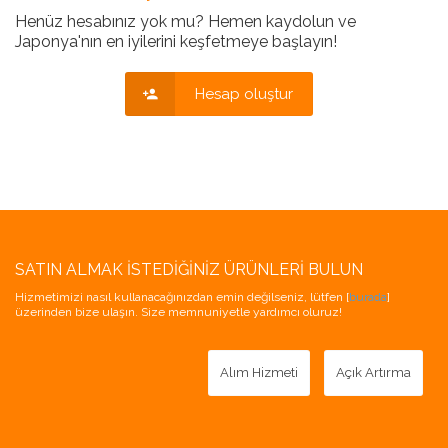
Henüz hesabınız yok mu? Hemen kaydolun ve
Japonya'nın en iyilerini keşfetmeye başlayın!
Hesap oluştur
SATIN ALMAK İSTEDIĞINIZ ÜRÜNLERI BULUN
Hizmetimizi nasıl kullanacağınızdan emin değilseniz, lütfen [
burada
]
üzerinden bize ulaşın. Size memnuniyetle yardımcı oluruz!
Alım Hizmeti
Açık Artırma