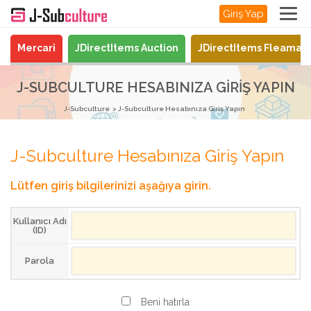
Giriş Yap
Mercari
JDirectItems Auction
JDirectItems Fleamar
J-SUBCULTURE HESABINIZA GIRIŞ YAPIN
J-Subculture
J-Subculture Hesabınıza Giriş Yapın
J-Subculture Hesabınıza Giriş Yapın
Lütfen giriş bilgilerinizi aşağıya girin.
Kullanıcı Adı
(ID)
Parola
Beni hatırla