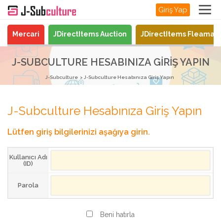
Giriş Yap
Mercari
JDirectItems Auction
JDirectItems Fleamar
J-SUBCULTURE HESABINIZA GIRIŞ YAPIN
J-Subculture
J-Subculture Hesabınıza Giriş Yapın
J-Subculture Hesabınıza Giriş Yapın
Lütfen giriş bilgilerinizi aşağıya girin.
Kullanıcı Adı
(ID)
Parola
Beni hatırla