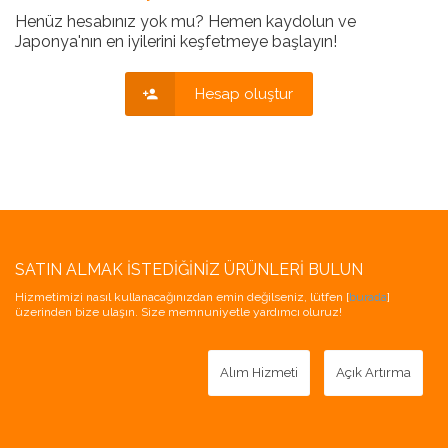
Henüz hesabınız yok mu? Hemen kaydolun ve
Japonya'nın en iyilerini keşfetmeye başlayın!
Hesap oluştur
SATIN ALMAK İSTEDIĞINIZ ÜRÜNLERI BULUN
Hizmetimizi nasıl kullanacağınızdan emin değilseniz, lütfen [
burada
]
üzerinden bize ulaşın. Size memnuniyetle yardımcı oluruz!
Alım Hizmeti
Açık Artırma