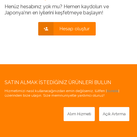
Henüz hesabınız yok mu? Hemen kaydolun ve
Japonya'nın en iyilerini keşfetmeye başlayın!
Hesap oluştur
SATIN ALMAK İSTEDIĞINIZ ÜRÜNLERI BULUN
Hizmetimizi nasıl kullanacağınızdan emin değilseniz, lütfen [
burada
]
üzerinden bize ulaşın. Size memnuniyetle yardımcı oluruz!
Alım Hizmeti
Açık Artırma