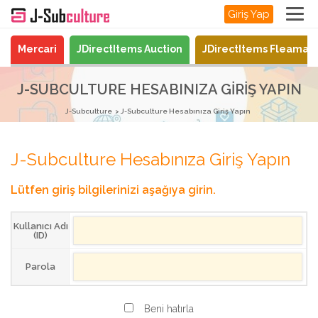
Giriş Yap
Mercari
JDirectItems Auction
JDirectItems Fleamar
J-SUBCULTURE HESABINIZA GIRIŞ YAPIN
J-Subculture
J-Subculture Hesabınıza Giriş Yapın
J-Subculture Hesabınıza Giriş Yapın
Lütfen giriş bilgilerinizi aşağıya girin.
Kullanıcı Adı
(ID)
Parola
Beni hatırla