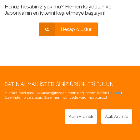
Henüz hesabınız yok mu? Hemen kaydolun ve
Japonya'nın en iyilerini keşfetmeye başlayın!
Hesap oluştur
SATIN ALMAK İSTEDIĞINIZ ÜRÜNLERI BULUN
Hizmetimizi nasıl kullanacağınızdan emin değilseniz, lütfen [
burada
]
üzerinden bize ulaşın. Size memnuniyetle yardımcı oluruz!
Alım Hizmeti
Açık Artırma