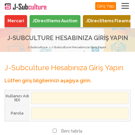
Giriş Yap
Mercari
JDirectItems Auction
JDirectItems Fleamar
J-SUBCULTURE HESABINIZA GIRIŞ YAPIN
J-Subculture
J-Subculture Hesabınıza Giriş Yapın
J-Subculture Hesabınıza Giriş Yapın
Lütfen giriş bilgilerinizi aşağıya girin.
Kullanıcı Adı
(ID)
Parola
Beni hatırla